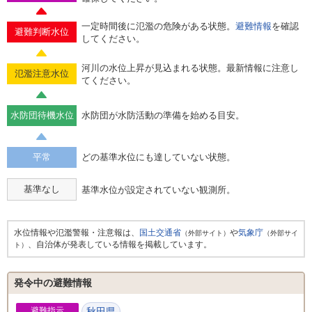
一定時間後に氾濫の危険がある状態。
避難情報
を確認
避難判断水位
してください。
河川の水位上昇が見込まれる状態。最新情報に注意し
氾濫注意水位
てください。
水防団待機水位
水防団が水防活動の準備を始める目安。
平常
どの基準水位にも達していない状態。
基準なし
基準水位が設定されていない観測所。
水位情報や氾濫警報・注意報は、
国土交通省
や
気象庁
（外部サイト）
（外部サイ
、自治体が発表している情報を掲載しています。
ト）
発令中の避難情報
避難指示
秋田県