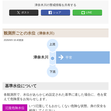
津奈木川の警戒情報を共有する
ポスト
シェア
LINE
観測所ごとの水位
（津奈木川）
2026/8/9 16:40更新
津奈木川
平常
基準水位について
各観測所で、水位があらかじめ設定された基準に達した場合に、色を変
えて危険度をお知らせします。
いつ氾濫してもおかしくない危険な状態。身の安全を
氾濫危険水位
確保してください。