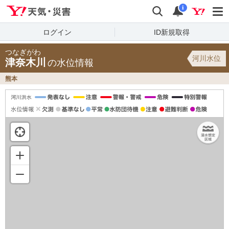
Yahoo!天気・災害
検索
通知
i
ログイン
ID新規取得
つなぎがわ
河川水位
津奈木川
の水位情報
熊本