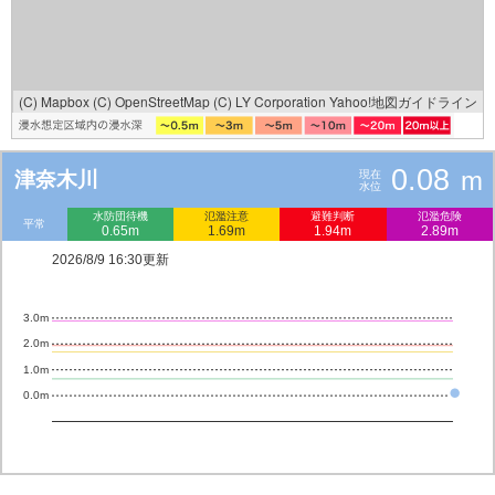
(C) Mapbox
(C) OpenStreetMap
(C) LY Corporation
Yahoo!地図ガイドライン
0.08
m
津奈木川
現在
水位
水防団待機
氾濫注意
避難判断
氾濫危険
平常
0.65m
1.69m
1.94m
2.89m
2026/8/9 16:30更新
3.0m
2.0m
1.0m
0.0m