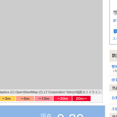
岩
ユ
防
警
（
停
気
Mapbox
(C) OpenStreetMap
(C) LY Corporation
Yahoo!地図ガイドライン
台
土
現在
地