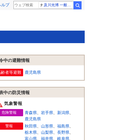
ヘルプ
及川光博 一般女性
検索
令中の避難情報
高齢者等避難
鹿児島県
表中の防災情報
気象警報
危険警報
青森県
、
岩手県
、
新潟県
、
鹿児島県
警報
秋田県
、
山形県
、
福島県
、
栃木県
、
山梨県
、
長野県
、
富山県
、
福井県
、
岐阜県
、