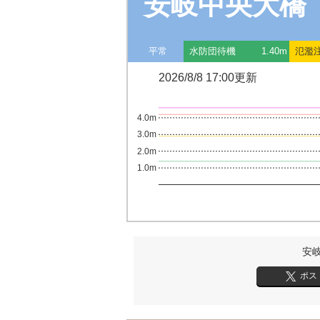
安岐中央大橋
平常
水防団待機
1.40m
氾濫
2026/8/8 17:00更新
4.0m
3.0m
2.0m
1.0m
安
ポス