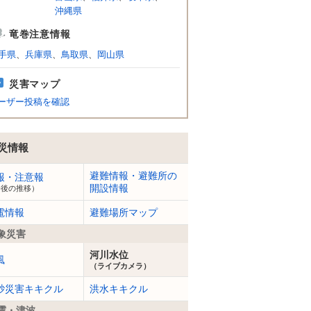
沖縄県
竜巻注意情報
手県
、
兵庫県
、
鳥取県
、
岡山県
災害マップ
ーザー投稿を確認
災情報
避難情報・避難所の
報・注意報
開設情報
今後の推移）
電情報
避難場所マップ
象災害
河川水位
風
（ライブカメラ）
砂災害キキクル
洪水キキクル
震・津波