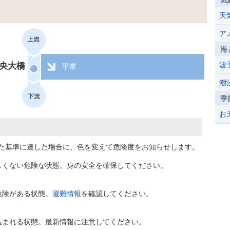
気
天
ア
海
波
央大橋
平常
潮
季
お
た基準に達した場合に、色を変えて危険度をお知らせします。
しくない危険な状態。身の安全を確保してください。
危険がある状態。
避難情報
を確認してください。
込まれる状態。最新情報に注意してください。