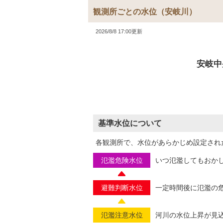
観測所ごとの水位
（安岐川）
2026/8/8 17:00更新
安岐中
基準水位について
各観測所で、水位があらかじめ設定され
氾濫危険水位
いつ氾濫してもおか
避難判断水位
一定時間後に氾濫の
氾濫注意水位
河川の水位上昇が見