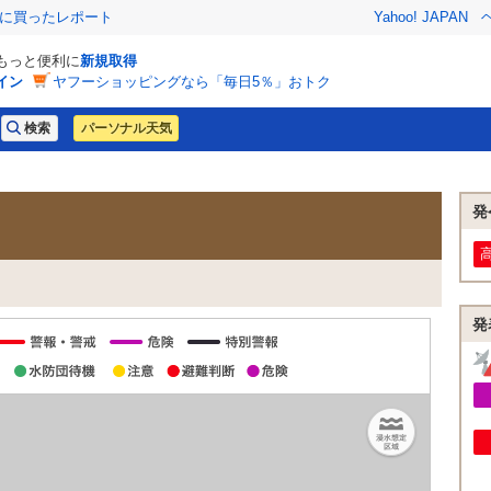
際に買ったレポート
Yahoo! JAPAN
でもっと便利に
新規取得
イン
ヤフーショッピングなら「毎日5％」おトク
パーソナル天気
発
発