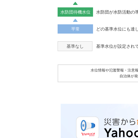
水防団待機水位
水防団が水防活動の
平常
どの基準水位にも達
基準なし
基準水位が設定され
水位情報や氾濫警報・注意
自治体が発