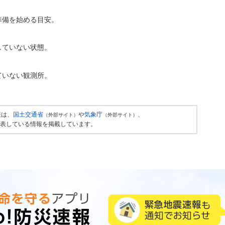
準備を始める目安。
していない状態。
ていない観測所。
報は、
国土交通省
や
気象庁
、
（外部サイト）
（外部サイト）
表している情報を掲載しています。