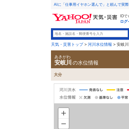
AIに「仕事用イヤホン選んで」と頼んで実
ID
ログ
天気・災害トップ
>
河川水位情報
> 安岐川
あきがわ
安岐川
の水位情報
大分