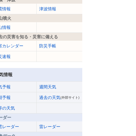
震情報
津波情報
山噴火
山情報
去の災害を知る・災害に備える
害カレンダー
防災手帳
災速報
気情報
気予報
週間天気
期予報
過去の天気
(外部サイト)
界の天気
ーダー
雲レーダー
雷レーダー