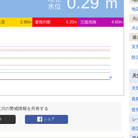
0.29
m
水位
地
火
注意
2.90m
避難判断
4.20m
氾濫危険
4.60m
火
過
災
防
天
天
長
岐川の警戒情報を共有する
世
ト
シェア
レ
雨