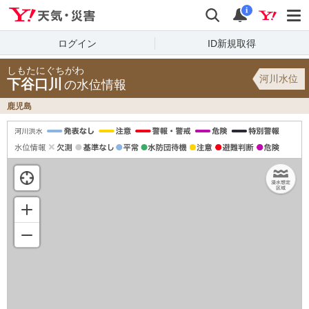
Yahoo!天気・災害
検索
通知
i
ログイン
ID新規取得
しもたにぐちがわ
河川水位
下谷口川
の水位情報
鹿児島