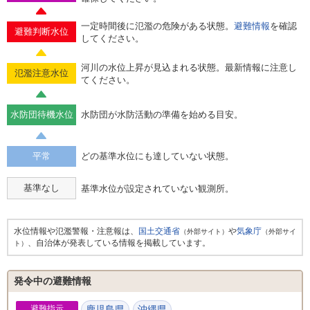
一定時間後に氾濫の危険がある状態。
避難情報
を確認
避難判断水位
してください。
河川の水位上昇が見込まれる状態。最新情報に注意し
氾濫注意水位
てください。
水防団待機水位
水防団が水防活動の準備を始める目安。
平常
どの基準水位にも達していない状態。
基準なし
基準水位が設定されていない観測所。
水位情報や氾濫警報・注意報は、
国土交通省
や
気象庁
（外部サイト）
（外部サイ
、自治体が発表している情報を掲載しています。
ト）
発令中の避難情報
避難指示
鹿児島県
沖縄県