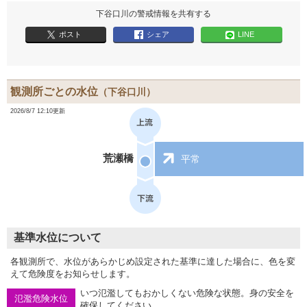
下谷口川の警戒情報を共有する
ポスト
シェア
LINE
観測所ごとの水位
（下谷口川）
2026/8/7 12:10更新
荒瀬橋
平常
基準水位について
各観測所で、水位があらかじめ設定された基準に達した場合に、色を変
えて危険度をお知らせします。
いつ氾濫してもおかしくない危険な状態。身の安全を
氾濫危険水位
確保してください。