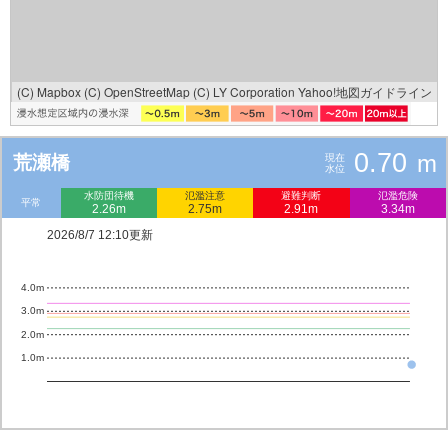
(C) Mapbox
(C) OpenStreetMap
(C) LY Corporation
Yahoo!地図ガイドライン
0.70
m
荒瀬橋
現在
水位
水防団待機
氾濫注意
避難判断
氾濫危険
平常
2.26m
2.75m
2.91m
3.34m
2026/8/7 12:10更新
4.0m
3.0m
2.0m
1.0m