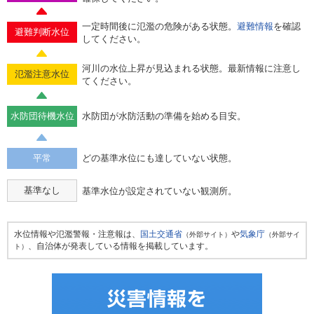
一定時間後に氾濫の危険がある状態。
避難情報
を確認
避難判断水位
してください。
河川の水位上昇が見込まれる状態。最新情報に注意し
氾濫注意水位
てください。
水防団待機水位
水防団が水防活動の準備を始める目安。
平常
どの基準水位にも達していない状態。
基準なし
基準水位が設定されていない観測所。
水位情報や氾濫警報・注意報は、
国土交通省
や
気象庁
（外部サイト）
（外部サイ
、自治体が発表している情報を掲載しています。
ト）