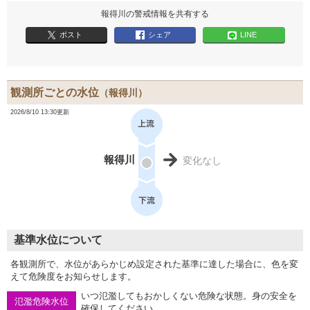
報得川の警戒情報を共有する
ポスト
シェア
LINE
観測所ごとの水位
（報得川）
2026/8/10 13:30更新
報得川
変化なし
基準水位について
各観測所で、水位があらかじめ設定された基準に達した場合に、色を変
えて危険度をお知らせします。
いつ氾濫してもおかしくない危険な状態。身の安全を
氾濫危険水位
確保してください。