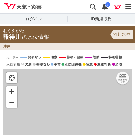
Yahoo!天気・災害
検索
通知
i
ログイン
ID新規取得
むくえがわ
河川水位
報得川
の水位情報
沖縄