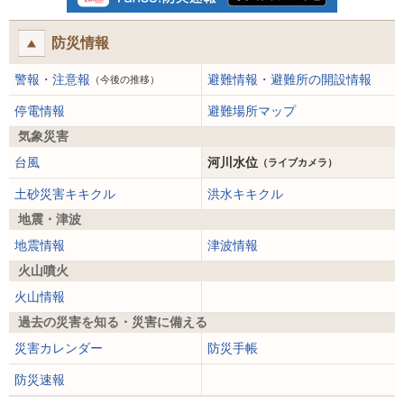
防災情報
警報・注意報
避難情報・避難所の開設情報
（今後の推移）
停電情報
避難場所マップ
気象災害
台風
河川水位
（ライブカメラ）
土砂災害キキクル
洪水キキクル
地震・津波
地震情報
津波情報
火山噴火
火山情報
過去の災害を知る・災害に備える
災害カレンダー
防災手帳
防災速報