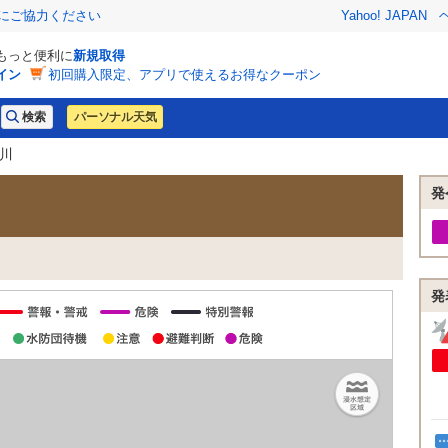
金にご協力ください
Yahoo! JAPAN
でもっと便利に
新規取得
イン
初回購入限定、アプリで使えるお得なクーポン
パーソナル天気
大川
発
発