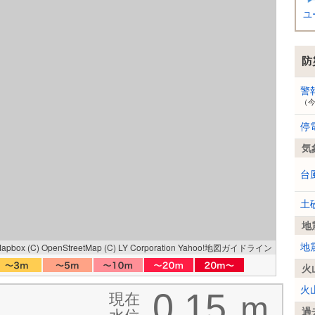
ユ
防
警
（
停
気
台
土
地
Mapbox
(C) OpenStreetMap
(C) LY Corporation
Yahoo!地図ガイドライン
地
火
火
0.15
現在
m
過