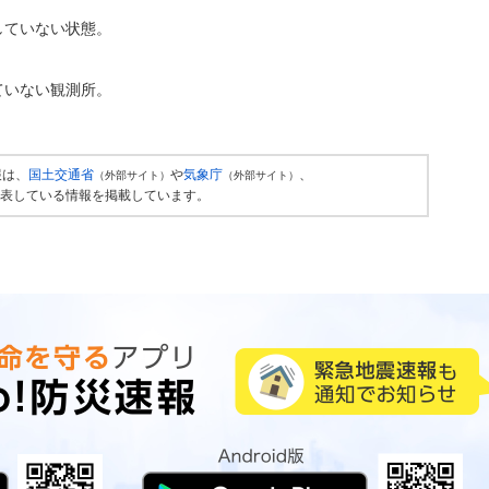
していない状態。
ていない観測所。
報は、
国土交通省
や
気象庁
、
（外部サイト）
（外部サイト）
表している情報を掲載しています。