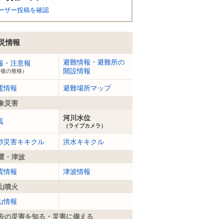
ーザー投稿を確認
災情報
避難情報・避難所の
報・注意報
開設情報
今後の推移）
電情報
避難場所マップ
象災害
河川水位
風
（ライブカメラ）
砂災害キキクル
洪水キキクル
震・津波
震情報
津波情報
山噴火
山情報
去の災害を知る・災害に備える