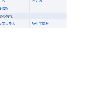
予測
風予測
汐情報
節の情報
天気コラム
熱中症情報