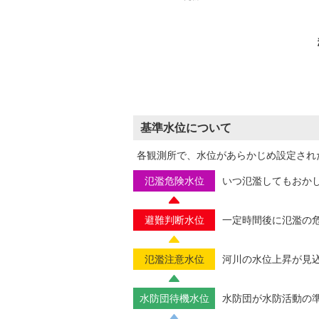
基準水位について
各観測所で、水位があらかじめ設定され
氾濫危険水位
いつ氾濫してもおか
避難判断水位
一定時間後に氾濫の
氾濫注意水位
河川の水位上昇が見
水防団待機水位
水防団が水防活動の