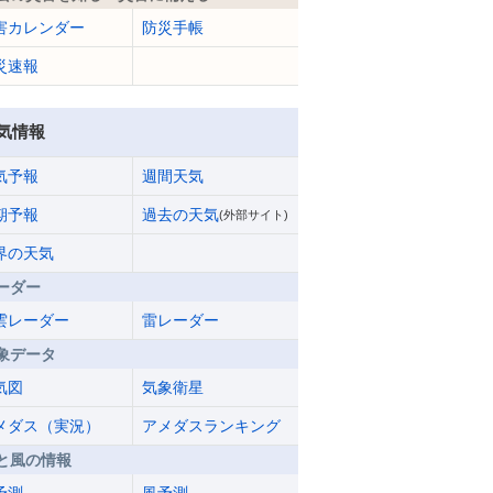
害カレンダー
防災手帳
災速報
気情報
気予報
週間天気
期予報
過去の天気
(外部サイト)
界の天気
ーダー
雲レーダー
雷レーダー
象データ
気図
気象衛星
メダス（実況）
アメダスランキング
と風の情報