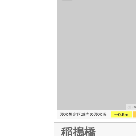
(C) 
稲搗橋