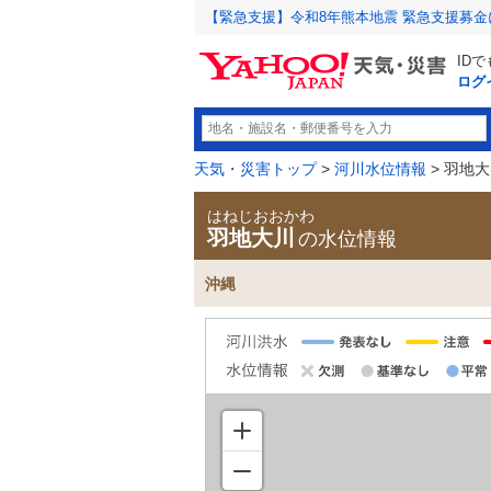
【緊急支援】令和8年熊本地震 緊急支援募
ID
ログ
天気・災害トップ
>
河川水位情報
> 羽地
はねじおおかわ
羽地大川
の水位情報
沖縄