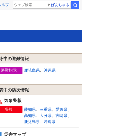
ヘルプ
ばあちゃる
検索
令中の避難情報
避難指示
鹿児島県
、
沖縄県
表中の防災情報
気象警報
警報
愛知県
、
三重県
、
愛媛県
、
高知県
、
大分県
、
宮崎県
、
鹿児島県
、
沖縄県
災害マップ