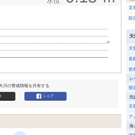
水位
災
防
天
天
長
世
レ
大川の警戒情報を共有する
雨
ト
シェア
気
天
ア
海