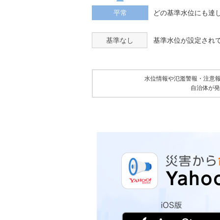
平常
どの基準水位にも達
基準なし
基準水位が設定され
水位情報や氾濫警報・注意
自治体が発