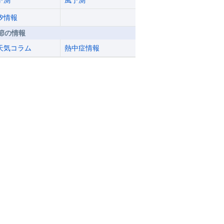
予測
風予測
汐情報
節の情報
天気コラム
熱中症情報