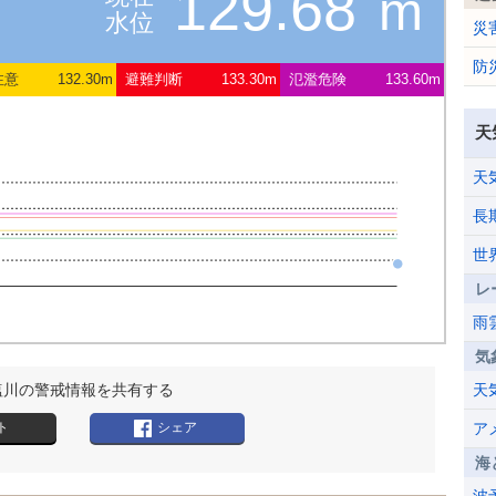
129.68
m
水位
災
防
注意
132.30m
避難判断
133.30m
氾濫危険
133.60m
天
天
長
世
レ
雨
気
塩川の警戒情報を共有する
天
ト
シェア
ア
海