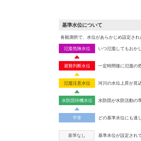
基準水位について
各観測所で、水位があらかじめ設定され
氾濫危険水位
いつ氾濫してもおか
避難判断水位
一定時間後に氾濫の
氾濫注意水位
河川の水位上昇が見
水防団待機水位
水防団が水防活動の
平常
どの基準水位にも達
基準なし
基準水位が設定され