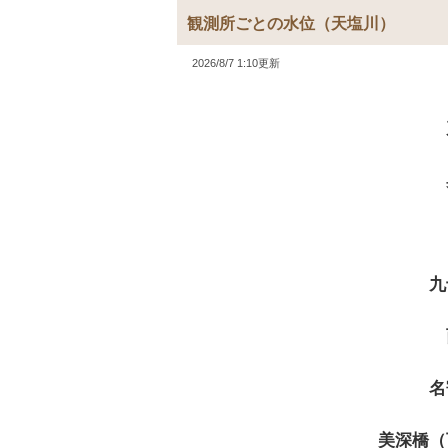
観測所ごとの水位
（天塩川）
2026/8/7 1:10更新
九
名
美深橋（