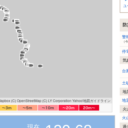
ユ
防
警
（
停
気
台
土
地
Mapbox
(C) OpenStreetMap
(C) LY Corporation
Yahoo!地図ガイドライン
地
火
火
現在
過