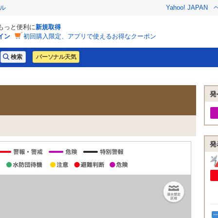
ル
Yahoo! JAPAN
でもっと便利に
新規取得
イン
初回購入限定、アプリで使えるお得なクーポン
パーソナル天気
発
発