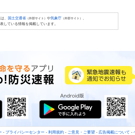
報は、
国土交通省
や
気象庁
、
（外部サイト）
（外部サイト）
表している情報を掲載しています。
ー
-
プライバシーセンター
-
利用規約
-
ご意見・ご要望
-
広告掲載について
-