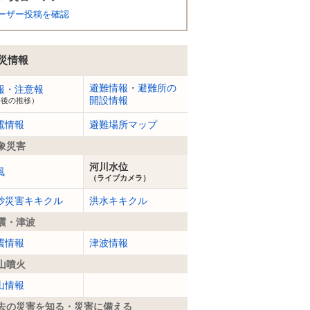
ーザー投稿を確認
災情報
避難情報・避難所の
報・注意報
開設情報
今後の推移）
電情報
避難場所マップ
象災害
河川水位
風
（ライブカメラ）
砂災害キキクル
洪水キキクル
震・津波
震情報
津波情報
山噴火
山情報
去の災害を知る・災害に備える