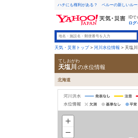
ハチにも権利がある？ ペルーの新しいルー
ID
ログ
天気・災害トップ
>
河川水位情報
> 天塩川
てしおがわ
天塩川
の水位情報
北海道