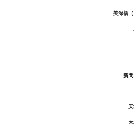
美深橋（
新問
天
天