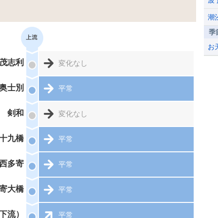
波
潮
季
お
茂志利
変化なし
奥士別
平常
剣和
変化なし
十九橋
平常
西多寄
平常
寄大橋
平常
下流）
平常