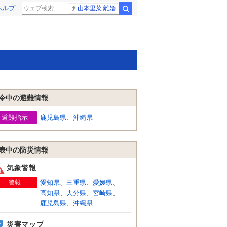
ヘルプ
山本里菜 離婚
検索
令中の避難情報
避難指示
鹿児島県
、
沖縄県
表中の防災情報
気象警報
警報
愛知県
、
三重県
、
愛媛県
、
高知県
、
大分県
、
宮崎県
、
鹿児島県
、
沖縄県
災害マップ