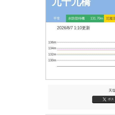
九十九橋
平常
水防団待機
131.70m
氾濫
2026/8/7 1:10更新
136m
134m
132m
130m
天
ポス