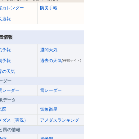
害カレンダー
防災手帳
災速報
気情報
気予報
週間天気
期予報
過去の天気
(外部サイト)
界の天気
ーダー
雲レーダー
雷レーダー
象データ
気図
気象衛星
メダス（実況）
アメダスランキング
と風の情報