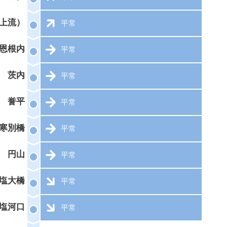
上流）
平常
恩根内
平常
茨内
平常
誉平
平常
寒別橋
平常
円山
平常
塩大橋
平常
塩河口
平常