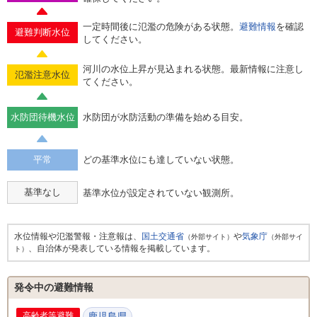
一定時間後に氾濫の危険がある状態。
避難情報
を確認
避難判断水位
してください。
河川の水位上昇が見込まれる状態。最新情報に注意し
氾濫注意水位
てください。
水防団待機水位
水防団が水防活動の準備を始める目安。
平常
どの基準水位にも達していない状態。
基準なし
基準水位が設定されていない観測所。
水位情報や氾濫警報・注意報は、
国土交通省
や
気象庁
（外部サイト）
（外部サイ
、自治体が発表している情報を掲載しています。
ト）
発令中の避難情報
高齢者等避難
鹿児島県