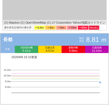
(C) Mapbox
(C) OpenStreetMap
(C) LY Corporation
Yahoo!地図ガイドライン
8.81
m
長都
現在
水位
水防団待機
氾濫注意
避難判断
氾濫危険
平常
9.41m
9.57m
9.88m
10.43m
2026/8/8 16:10更新
11.0m
10.0m
9.0m
8.0m