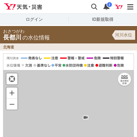
Yahoo!天気・災害
検索
通知
i
ログイン
ID新規取得
おさつがわ
河川水位
長都川
の水位情報
北海道