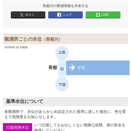
長都川の警戒情報を共有する
ポスト
シェア
LINE
観測所ごとの水位
（長都川）
2026/8/8 16:10更新
長都
平常
基準水位について
各観測所で、水位があらかじめ設定された基準に達した場合に、色を変
えて危険度をお知らせします。
いつ氾濫してもおかしくない危険な状態。身の安全を
氾濫危険水位
確保してください。