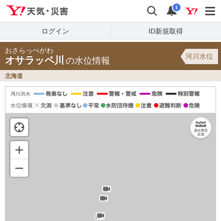
Yahoo!天気・災害
検索
通知
i
ログイン
ID新規取得
おさらっぺがわ
河川水位
オサラッペ川
の水位情報
北海道