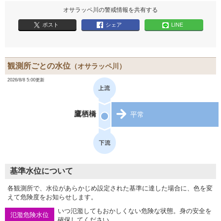
オサラッペ川の警戒情報を共有する
ポスト
シェア
LINE
観測所ごとの水位
（オサラッペ川）
2026/8/8 5:00更新
鷹栖橋
平常
基準水位について
各観測所で、水位があらかじめ設定された基準に達した場合に、色を変
えて危険度をお知らせします。
いつ氾濫してもおかしくない危険な状態。身の安全を
氾濫危険水位
確保してください。