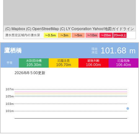
(C) Mapbox
(C) OpenStreetMap
(C) LY Corporation
Yahoo!地図ガイドライン
101.68
m
鷹栖橋
現在
水位
水防団待機
氾濫注意
避難判断
氾濫危険
平常
105.30m
105.70m
106.00m
106.40m
2026/8/8 5:00更新
107m
105m
103m
101m