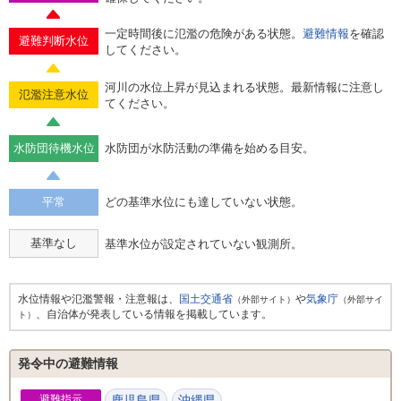
一定時間後に氾濫の危険がある状態。
避難情報
を確認
避難判断水位
してください。
河川の水位上昇が見込まれる状態。最新情報に注意し
氾濫注意水位
てください。
水防団待機水位
水防団が水防活動の準備を始める目安。
平常
どの基準水位にも達していない状態。
基準なし
基準水位が設定されていない観測所。
水位情報や氾濫警報・注意報は、
国土交通省
や
気象庁
（外部サイト）
（外部サイ
、自治体が発表している情報を掲載しています。
ト）
発令中の避難情報
避難指示
鹿児島県
沖縄県