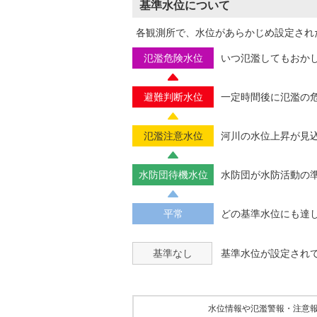
基準水位について
各観測所で、水位があらかじめ設定され
氾濫危険水位
いつ氾濫してもおか
避難判断水位
一定時間後に氾濫の
氾濫注意水位
河川の水位上昇が見
水防団待機水位
水防団が水防活動の
平常
どの基準水位にも達
基準なし
基準水位が設定され
水位情報や氾濫警報・注意