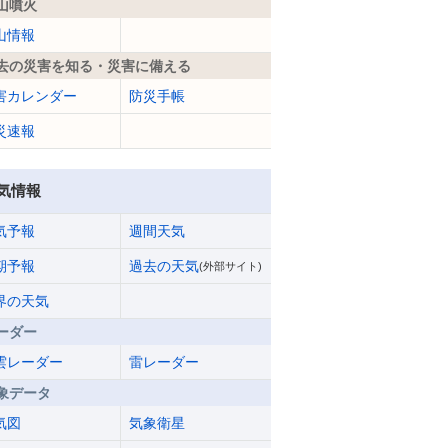
山噴火
山情報
去の災害を知る・災害に備える
害カレンダー
防災手帳
災速報
気情報
気予報
週間天気
期予報
過去の天気
(外部サイト)
界の天気
ーダー
雲レーダー
雷レーダー
象データ
気図
気象衛星