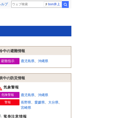
ヘルプ
bon井上
検索
令中の避難情報
避難指示
鹿児島県
、
沖縄県
表中の防災情報
気象警報
危険警報
鹿児島県
、
沖縄県
警報
長野県
、
愛媛県
、
大分県
、
宮崎県
竜巻注意情報