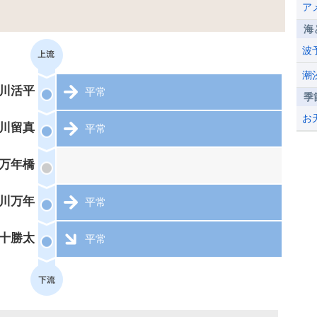
ア
海
波
潮
川活平
平常
季
お
川留真
平常
万年橋
川万年
平常
十勝太
平常