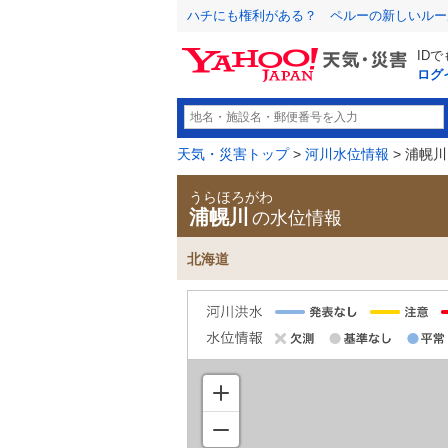
ハチにも権利がある？ ペルーの新しいルー
ID
ログ
天気・災害トップ
>
河川水位情報
> 浦幌川
うらほろがわ
浦幌川
の水位情報
北海道