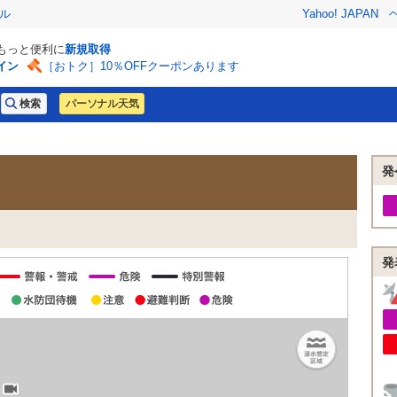
ル
Yahoo! JAPAN
でもっと便利に
新規取得
イン
［おトク］10％OFFクーポンあります
パーソナル天気
発
発