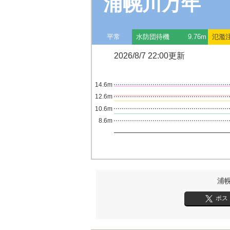
浦幌川万年
平常
水防団待機
9.76m
氾濫
2026/8/7 22:00更新
14.6m
12.6m
10.6m
8.6m
浦
ポス