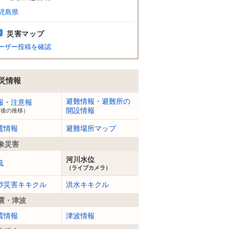
児島県
災害マップ
ーザー投稿を確認
災情報
避難情報・避難所の
報・注意報
開設情報
今後の推移）
電情報
避難場所マップ
象災害
河川水位
風
（ライブカメラ）
砂災害キキクル
洪水キキクル
震・津波
震情報
津波情報