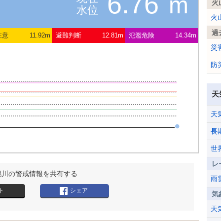
6.76
m
火
水位
火
過
注意
11.92m
避難判断
12.81m
氾濫危険
14.34m
災
防
天
天
長
世
レ
幌川の警戒情報を共有する
雨
ト
シェア
気
天