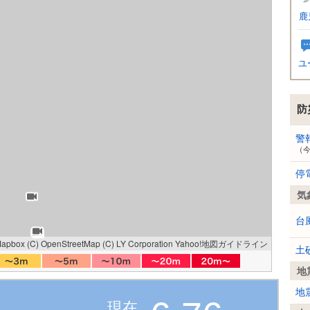
鹿
ユ
防
警
（
停
気
台
Mapbox
(C) OpenStreetMap
(C) LY Corporation
Yahoo!地図ガイドライン
土
地
地
現在