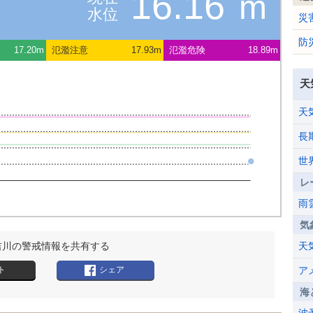
16.16
m
水位
災
防
17.20m
氾濫注意
17.93m
氾濫危険
18.89m
天
天
長
世
レ
雨
気
吉川の警戒情報を共有する
天
ト
シェア
ア
海