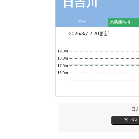
日吉川
平常
水防団待機
2026/8/7 2:20更新
19.0m
18.0m
17.0m
16.0m
日
ポス