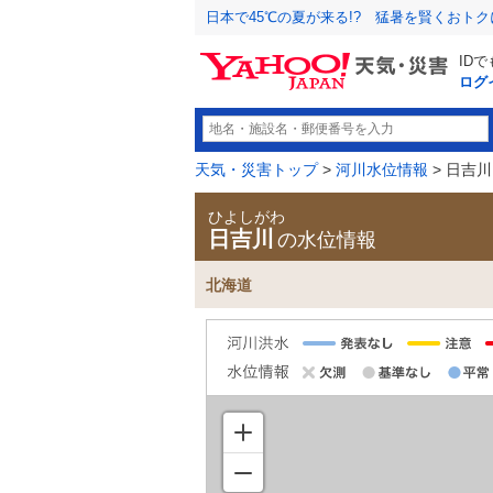
日本で45℃の夏が来る!? 猛暑を賢くおト
ID
ログ
天気・災害トップ
>
河川水位情報
> 日吉川
ひよしがわ
日吉川
の水位情報
北海道