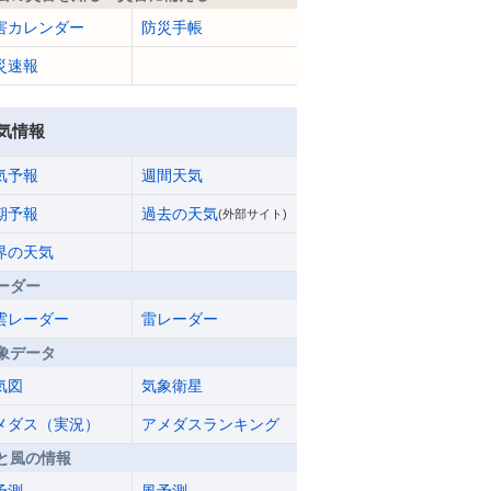
害カレンダー
防災手帳
災速報
気情報
気予報
週間天気
期予報
過去の天気
(外部サイト)
界の天気
ーダー
雲レーダー
雷レーダー
象データ
気図
気象衛星
メダス（実況）
アメダスランキング
と風の情報