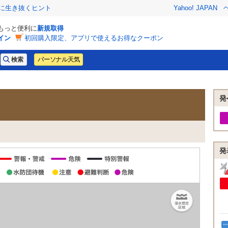
クに生き抜くヒント
Yahoo! JAPAN
でもっと便利に
新規取得
イン
初回購入限定、アプリで使えるお得なクーポン
パーソナル天気
発
発