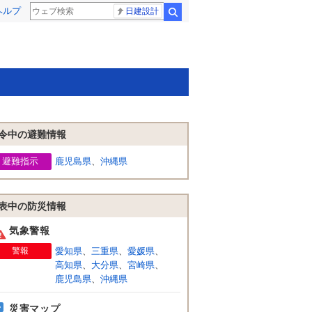
ヘルプ
日建設計
検索
令中の避難情報
避難指示
鹿児島県
、
沖縄県
表中の防災情報
気象警報
警報
愛知県
、
三重県
、
愛媛県
、
高知県
、
大分県
、
宮崎県
、
鹿児島県
、
沖縄県
災害マップ