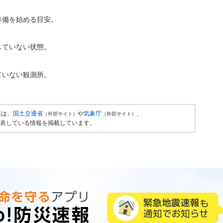
準備を始める目安。
していない状態。
ていない観測所。
報は、
国土交通省
や
気象庁
、
（外部サイト）
（外部サイト）
表している情報を掲載しています。