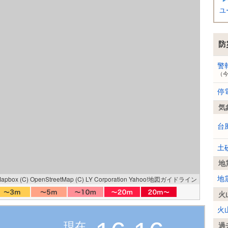
ユ
防
警
（
停
気
台
土
地
Mapbox
(C) OpenStreetMap
(C) LY Corporation
Yahoo!地図ガイドライン
地
火
火
現在
過