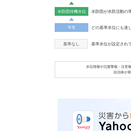
水防団待機水位
水防団が水防活動の
平常
どの基準水位にも達
基準なし
基準水位が設定され
水位情報や氾濫警報・注意
自治体が発