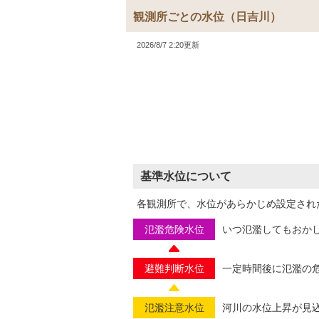
観測所ごとの水位
（日吉川）
2026/8/7 2:20更新
基準水位について
各観測所で、水位があらかじめ設定され
氾濫危険水位
いつ氾濫してもおか
避難判断水位
一定時間後に氾濫の
氾濫注意水位
河川の水位上昇が見