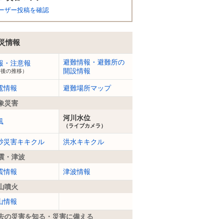
ーザー投稿を確認
災情報
避難情報・避難所の
報・注意報
開設情報
今後の推移）
電情報
避難場所マップ
象災害
河川水位
風
（ライブカメラ）
砂災害キキクル
洪水キキクル
震・津波
震情報
津波情報
山噴火
山情報
去の災害を知る・災害に備える