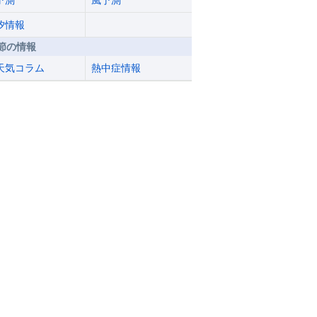
予測
風予測
汐情報
節の情報
天気コラム
熱中症情報