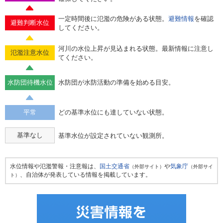
一定時間後に氾濫の危険がある状態。
避難情報
を確認
避難判断水位
してください。
河川の水位上昇が見込まれる状態。最新情報に注意し
氾濫注意水位
てください。
水防団待機水位
水防団が水防活動の準備を始める目安。
平常
どの基準水位にも達していない状態。
基準なし
基準水位が設定されていない観測所。
水位情報や氾濫警報・注意報は、
国土交通省
や
気象庁
（外部サイト）
（外部サイ
、自治体が発表している情報を掲載しています。
ト）