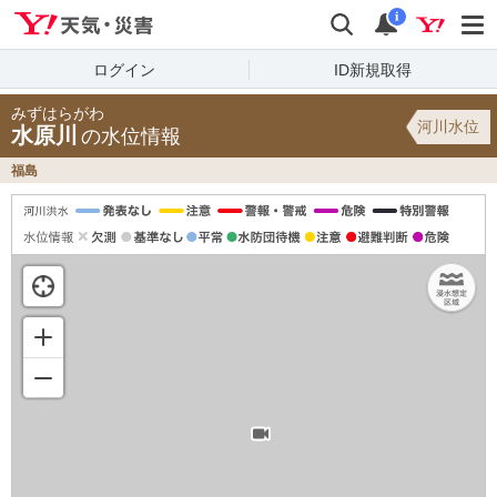
Yahoo!天気・災害
検索
通知
i
ログイン
ID新規取得
みずはらがわ
河川水位
水原川
の水位情報
福島