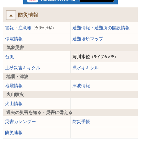
防災情報
警報・注意報
避難情報・避難所の開設情報
（今後の推移）
停電情報
避難場所マップ
気象災害
台風
河川水位
（ライブカメラ）
土砂災害キキクル
洪水キキクル
地震・津波
地震情報
津波情報
火山噴火
火山情報
過去の災害を知る・災害に備える
災害カレンダー
防災手帳
防災速報