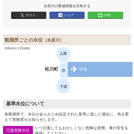
水原川の警戒情報を共有する
ポスト
シェア
LINE
観測所ごとの水位
（水原川）
2026/8/10 15:50更新
松川町
平常
基準水位について
各観測所で、水位があらかじめ設定された基準に達した場合に、色を変
えて危険度をお知らせします。
いつ氾濫してもおかしくない危険な状態。身の安全を
氾濫危険水位
確保してください。