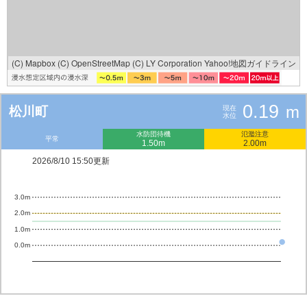
(C) Mapbox
(C) OpenStreetMap
(C) LY Corporation
Yahoo!地図ガイドライン
0.19
m
松川町
現在
水位
水防団待機
氾濫注意
平常
1.50m
2.00m
2026/8/10 15:50更新
3.0m
2.0m
1.0m
0.0m