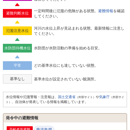
一定時間後に氾濫の危険がある状態。
避難情報
を確認
避難判断水位
してください。
河川の水位上昇が見込まれる状態。最新情報に注意し
氾濫注意水位
てください。
水防団待機水位
水防団が水防活動の準備を始める目安。
平常
どの基準水位にも達していない状態。
基準なし
基準水位が設定されていない観測所。
水位情報や氾濫警報・注意報は、
国土交通省
や
気象庁
（外部サイト）
（外部サイ
、自治体が発表している情報を掲載しています。
ト）
発令中の避難情報
高齢者等避難
鹿児島県