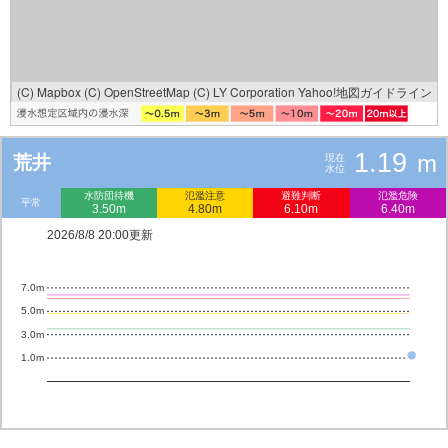
(C) Mapbox
(C) OpenStreetMap
(C) LY Corporation
Yahoo!地図ガイドライン
1.19
m
荒井
現在
水位
水防団待機
氾濫注意
避難判断
氾濫危険
平常
3.50m
4.80m
6.10m
6.40m
2026/8/8 20:00更新
7.0m
5.0m
3.0m
1.0m