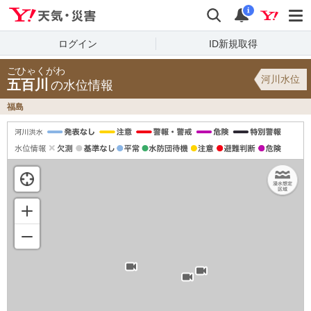
Yahoo!天気・災害
検索
通知
i
ログイン
ID新規取得
ごひゃくがわ
河川水位
五百川
の水位情報
福島