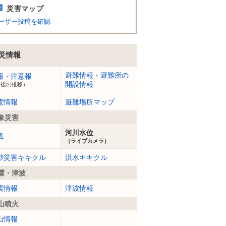
災害マップ
ーザー投稿を確認
災情報
避難情報・避難所の
報・注意報
開設情報
今後の推移）
電情報
避難場所マップ
象災害
河川水位
風
（ライブカメラ）
砂災害キキクル
洪水キキクル
震・津波
震情報
津波情報
山噴火
山情報