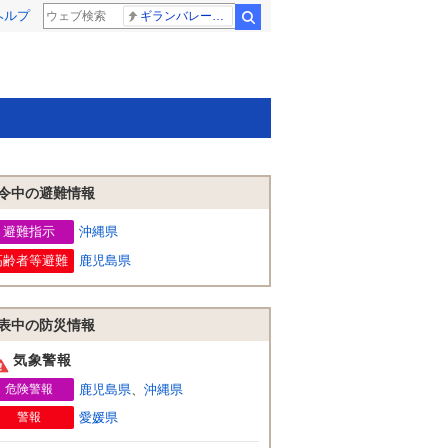
ヘルプ
ギランバレー症候群
検索
令中の避難情報
避難指示
沖縄県
高齢者等避難
鹿児島県
表中の防災情報
気象警報
危険警報
鹿児島県
、
沖縄県
警報
愛媛県