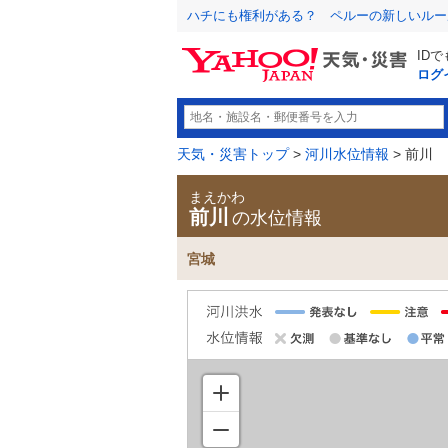
ハチにも権利がある？ ペルーの新しいルー
ID
ログ
天気・災害トップ
>
河川水位情報
> 前川
まえかわ
前川
の水位情報
宮城