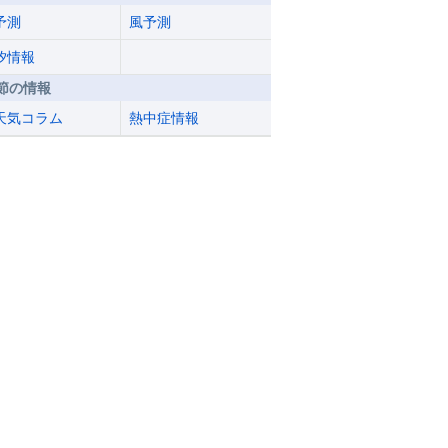
予測
風予測
汐情報
節の情報
天気コラム
熱中症情報