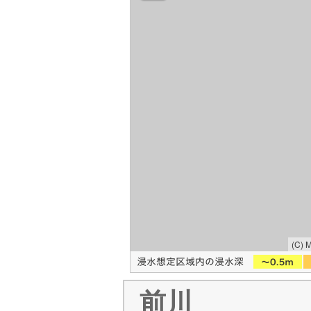
(C) 
前川