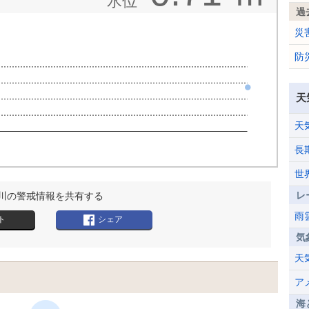
水位
過
災
防
天
天
長
世
レ
川の警戒情報を共有する
雨
ト
シェア
気
天
ア
海