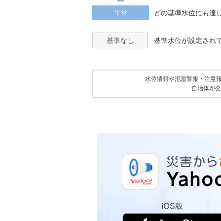
平常
どの基準水位にも達
基準なし
基準水位が設定され
水位情報や氾濫警報・注意
自治体が発