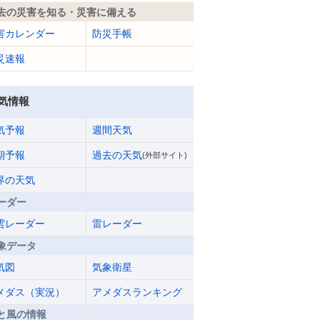
去の災害を知る・災害に備える
害カレンダー
防災手帳
災速報
気情報
気予報
週間天気
期予報
過去の天気
(外部サイト)
界の天気
ーダー
雲レーダー
雷レーダー
象データ
気図
気象衛星
メダス（実況）
アメダスランキング
と風の情報