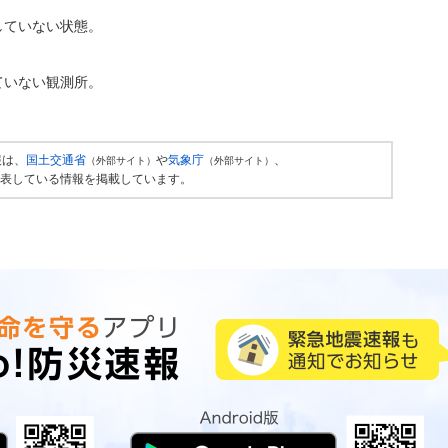
していない状態。
ていない観測所。
報は、
国土交通省
や
気象庁
、
（外部サイト）
（外部サイト）
表している情報を掲載しています。