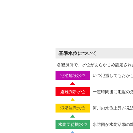
基準水位について
各観測所で、水位があらかじめ設定され
氾濫危険水位
いつ氾濫してもおか
避難判断水位
一定時間後に氾濫の
氾濫注意水位
河川の水位上昇が見
水防団待機水位
水防団が水防活動の