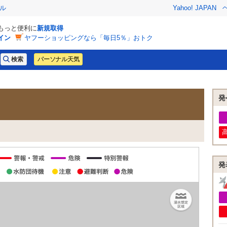
ル
Yahoo! JAPAN
でもっと便利に
新規取得
イン
ヤフーショッピングなら「毎日5％」おトク
パーソナル天気
発
発