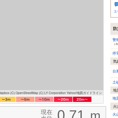
ユ
防
警
（
停
気
台
土
地
Mapbox
(C) OpenStreetMap
(C) LY Corporation
Yahoo!地図ガイドライン
地
火
0.71
現在
m
火