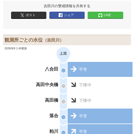
吉田川の警戒情報を共有する
ポスト
シェア
LINE
観測所ごとの水位
（吉田川）
2026/8/9 1:40更新
八合田
平常
高田中央橋
下降中
高田橋
下降中
落合
平常
粕川
平常