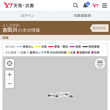
Yahoo!天気・災害
検索
通知
i
ログイン
ID新規取得
よしだがわ
河川水位
吉田川
の水位情報
宮城