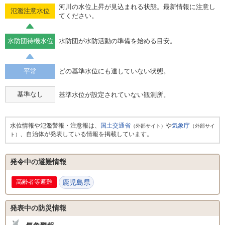
河川の水位上昇が見込まれる状態。最新情報に注意し
氾濫注意水位
てください。
水防団待機水位
水防団が水防活動の準備を始める目安。
平常
どの基準水位にも達していない状態。
基準なし
基準水位が設定されていない観測所。
水位情報や氾濫警報・注意報は、
国土交通省
や
気象庁
（外部サイト）
（外部サイ
、自治体が発表している情報を掲載しています。
ト）
発令中の避難情報
高齢者等避難
鹿児島県
発表中の防災情報