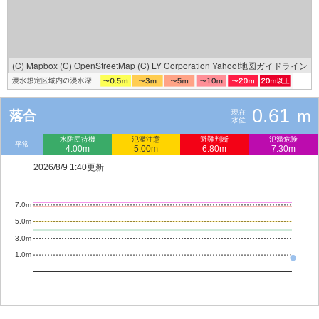
(C) Mapbox
(C) OpenStreetMap
(C) LY Corporation
Yahoo!地図ガイドライン
0.61
m
落合
現在
水位
水防団待機
氾濫注意
避難判断
氾濫危険
平常
4.00m
5.00m
6.80m
7.30m
2026/8/9 1:40更新
7.0m
5.0m
3.0m
1.0m