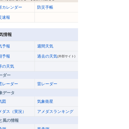
害カレンダー
防災手帳
災速報
気情報
気予報
週間天気
期予報
過去の天気
(外部サイト)
界の天気
ーダー
雲レーダー
雷レーダー
象データ
気図
気象衛星
メダス（実況）
アメダスランキング
と風の情報