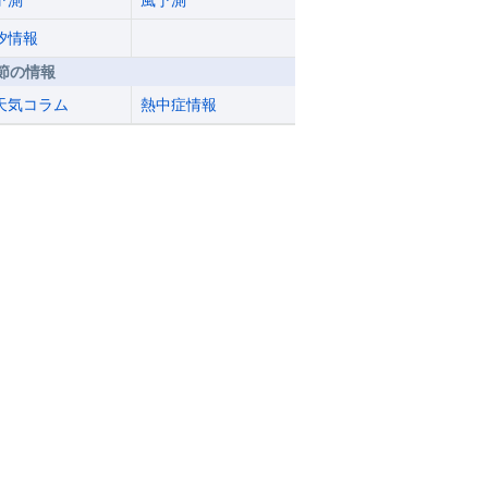
予測
風予測
汐情報
節の情報
天気コラム
熱中症情報