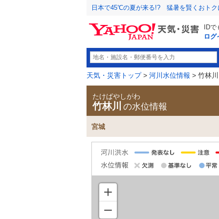
日本で45℃の夏が来る!? 猛暑を賢くおト
ID
ログ
天気・災害トップ
>
河川水位情報
> 竹林川
たけばやしがわ
竹林川
の水位情報
宮城