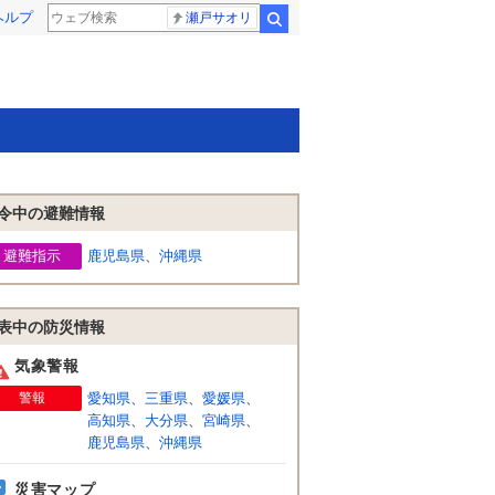
ヘルプ
瀬戸サオリ
検索
令中の避難情報
避難指示
鹿児島県
、
沖縄県
表中の防災情報
気象警報
警報
愛知県
、
三重県
、
愛媛県
、
高知県
、
大分県
、
宮崎県
、
鹿児島県
、
沖縄県
災害マップ