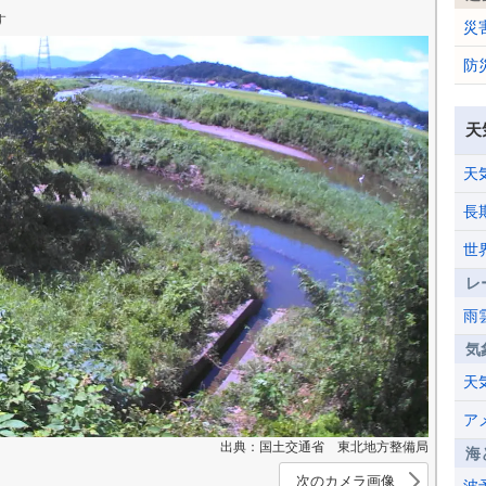
す
災
防
天
天
長
世
レ
雨
気
天
ア
出典：国土交通省 東北地方整備局
海
次のカメラ画像