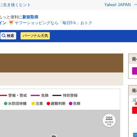
クに生き抜くヒント
Yahoo! JAPAN
でもっと便利に
新規取得
イン
ヤフーショッピングなら「毎日5％」おトク
パーソナル天気
発
発