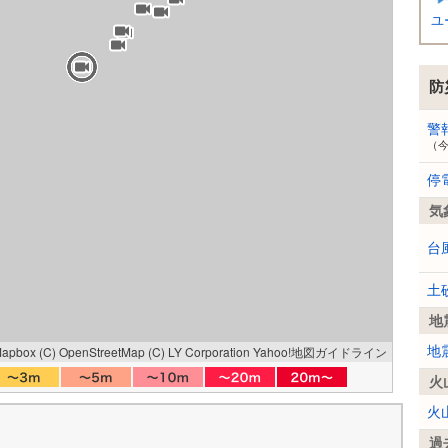
ユ
防
警
（
停
気
台
土
地
Mapbox
(C) OpenStreetMap
(C) LY Corporation
Yahoo!地図ガイドライン
地
火
火
過