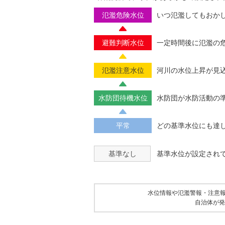
氾濫危険水位
いつ氾濫してもおか
避難判断水位
一定時間後に氾濫の
氾濫注意水位
河川の水位上昇が見
水防団待機水位
水防団が水防活動の
平常
どの基準水位にも達
基準なし
基準水位が設定され
水位情報や氾濫警報・注意
自治体が発