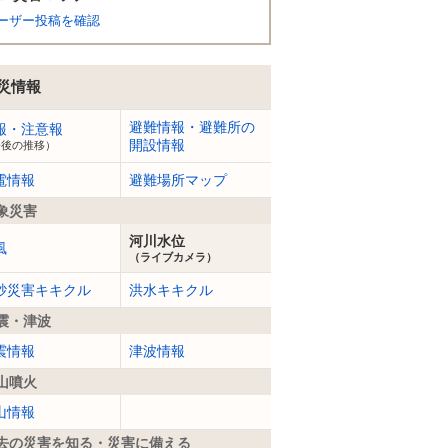
ーザー投稿を確認
災情報
避難情報・避難所の
報・注意報
開設情報
今後の推移）
電情報
避難場所マップ
象災害
河川水位
風
（ライブカメラ）
砂災害キキクル
洪水キキクル
震・津波
震情報
津波情報
山噴火
山情報
去の災害を知る・災害に備える