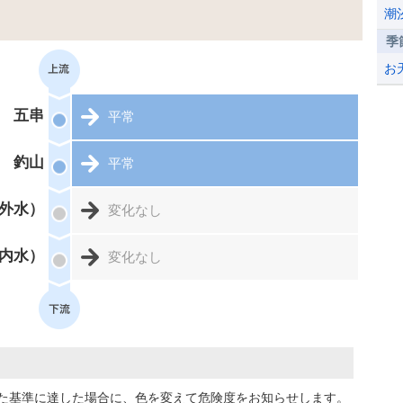
潮
季
お
五串
平常
釣山
平常
外水）
変化なし
内水）
変化なし
た基準に達した場合に、色を変えて危険度をお知らせします。