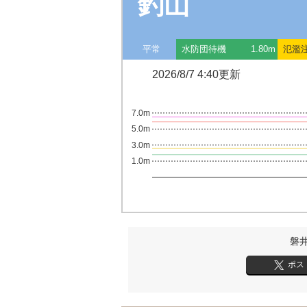
釣山
平常
水防団待機
1.80m
氾濫
2026/8/7 4:40更新
7.0m
5.0m
3.0m
1.0m
磐
ポス