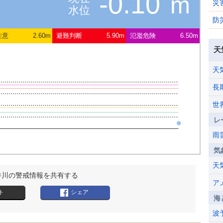
-0.10
m
災
水位
防
注意
2.60m
避難判断
5.90m
氾濫危険
6.50m
天
天
長
世
レ
雨
気
天
井川の警戒情報を共有する
ア
ト
シェア
海
波