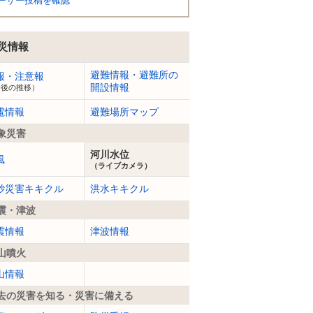
ーザー投稿を確認
災情報
避難情報・避難所の
報・注意報
開設情報
今後の推移）
電情報
避難場所マップ
象災害
河川水位
風
（ライブカメラ）
砂災害キキクル
洪水キキクル
震・津波
震情報
津波情報
山噴火
山情報
去の災害を知る・災害に備える