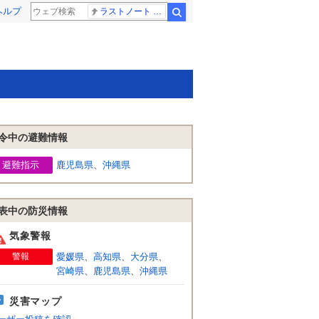
ヘルプ
ラストノート 内田有紀
検索
令中の避難情報
避難指示
鹿児島県
、
沖縄県
表中の防災情報
気象警報
警報
愛媛県
、
高知県
、
大分県
、
宮崎県
、
鹿児島県
、
沖縄県
災害マップ