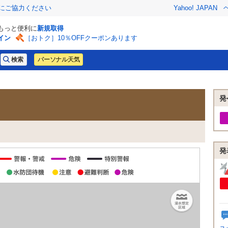
金にご協力ください
Yahoo! JAPAN
でもっと便利に
新規取得
イン
［おトク］10％OFFクーポンあります
パーソナル天気
発
発