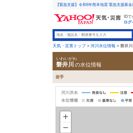
【緊急支援】令和8年熊本地震 緊急支援募
ID
ログ
天気・災害トップ
>
河川水位情報
> 磐井川
いわいがわ
磐井川
の水位情報
岩手