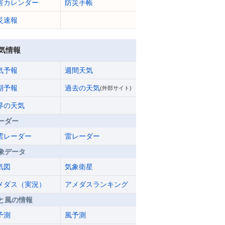
害カレンダー
防災手帳
災速報
気情報
気予報
週間天気
期予報
過去の天気
(外部サイト)
界の天気
ーダー
雲レーダー
雷レーダー
象データ
気図
気象衛星
メダス（実況）
アメダスランキング
と風の情報
予測
風予測