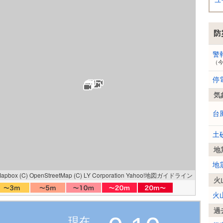
ユ
防
警
（
停
気
台
土
地
地
Mapbox
(C) OpenStreetMap
(C) LY Corporation
Yahoo!地図ガイドライン
火
火
過
現在