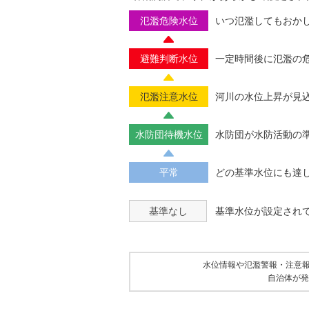
氾濫危険水位
いつ氾濫してもおか
避難判断水位
一定時間後に氾濫の
氾濫注意水位
河川の水位上昇が見
水防団待機水位
水防団が水防活動の
平常
どの基準水位にも達
基準なし
基準水位が設定され
水位情報や氾濫警報・注意
自治体が発