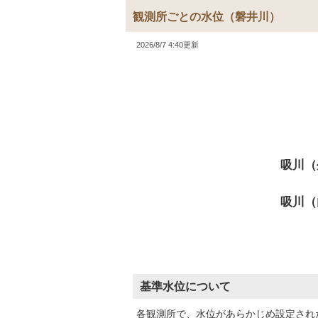
観測所ごとの水位
（磐井川）
2026/8/7 4:40更新
吸川（
吸川（
基準水位について
各観測所で、水位があらかじめ設定され