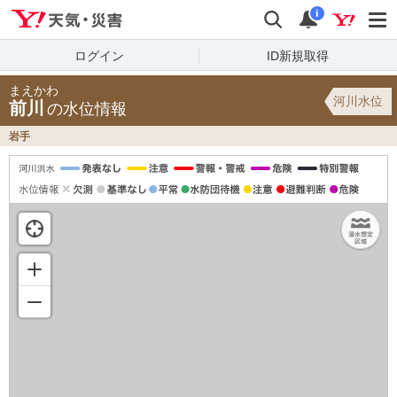
Yahoo!天気・災害
検索
通知
i
ログイン
ID新規取得
まえかわ
河川水位
前川
の水位情報
岩手