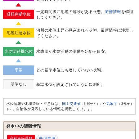
一定時間後に氾濫の危険がある状態。
避難情報
を確認
避難判断水位
してください。
河川の水位上昇が見込まれる状態。最新情報に注意し
氾濫注意水位
てください。
水防団待機水位
水防団が水防活動の準備を始める目安。
平常
どの基準水位にも達していない状態。
基準なし
基準水位が設定されていない観測所。
水位情報や氾濫警報・注意報は、
国土交通省
や
気象庁
（外部サイト）
（外部サイ
、自治体が発表している情報を掲載しています。
ト）
発令中の避難情報
高齢者等避難
鹿児島県