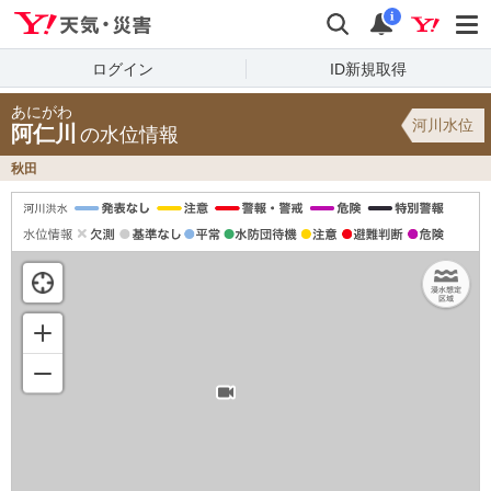
Yahoo!天気・災害
検索
通知
i
ログイン
ID新規取得
あにがわ
河川水位
阿仁川
の水位情報
秋田