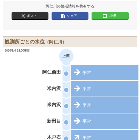
阿仁川の警戒情報を共有する
ポスト
シェア
LINE
観測所ごとの水位
（阿仁川）
2026/8/9 18:50更新
阿仁前田
平常
米内沢
平常
米内沢
平常
新田目
平常
木戸石
平常