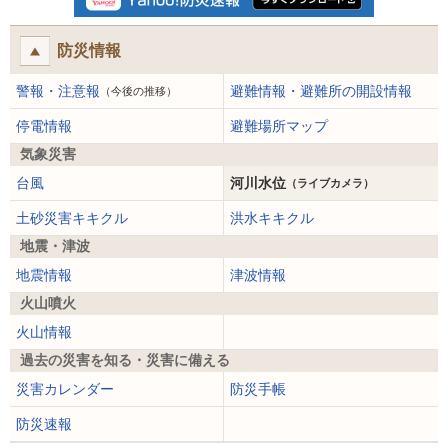
防災情報
警報・注意報
避難情報・避難所の開設情報
（今後の推移）
停電情報
避難場所マップ
気象災害
台風
河川水位
（ライブカメラ）
土砂災害キキクル
洪水キキクル
地震・津波
地震情報
津波情報
火山噴火
火山情報
過去の災害を知る・災害に備える
災害カレンダー
防災手帳
防災速報