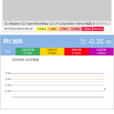
(C) Mapbox
(C) OpenStreetMap
(C) LY Corporation
Yahoo!地図ガイドライン
-0.35
m
阿仁前田
現在
水位
水防団待機
氾濫注意
避難判断
氾濫危険
平常
2.10m
3.00m
4.20m
4.90m
2026/8/9 18:50更新
5.0m
3.0m
1.0m
-1.0m