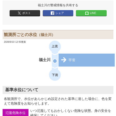
福士川の警戒情報を共有する
ポスト
シェア
LINE
観測所ごとの水位
（福士川）
2026/8/10 12:50更新
福士川
平常
基準水位について
各観測所で、水位があらかじめ設定された基準に達した場合に、色を変
えて危険度をお知らせします。
いつ氾濫してもおかしくない危険な状態。身の安全を
氾濫危険水位
確保してください。