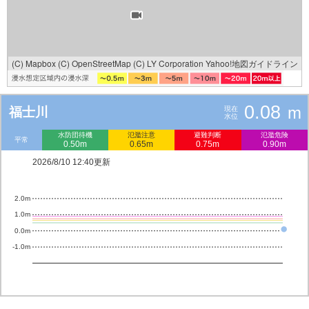
(C) Mapbox
(C) OpenStreetMap
(C) LY Corporation
Yahoo!地図ガイドライン
0.08
m
福士川
現在
水位
水防団待機
氾濫注意
避難判断
氾濫危険
平常
0.50m
0.65m
0.75m
0.90m
2026/8/10 12:40更新
2.0m
1.0m
0.0m
-1.0m