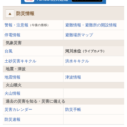
防災情報
警報・注意報
避難情報・避難所の開設情報
（今後の推移）
停電情報
避難場所マップ
気象災害
台風
河川水位
（ライブカメラ）
土砂災害キキクル
洪水キキクル
地震・津波
地震情報
津波情報
火山噴火
火山情報
過去の災害を知る・災害に備える
災害カレンダー
防災手帳
防災速報