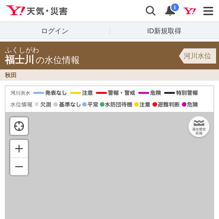
Yahoo!天気・災害
検索
通知
i
ログイン
ID新規取得
ふくしがわ
河川水位
福士川
の水位情報
秋田