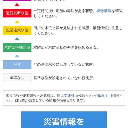
一定時間後に氾濫の危険がある状態。
避難情報
を確認
避難判断水位
してください。
河川の水位上昇が見込まれる状態。最新情報に注意し
氾濫注意水位
てください。
水防団待機水位
水防団が水防活動の準備を始める目安。
平常
どの基準水位にも達していない状態。
基準なし
基準水位が設定されていない観測所。
水位情報や氾濫警報・注意報は、
国土交通省
や
気象庁
（外部サイト）
（外部サイ
、自治体が発表している情報を掲載しています。
ト）