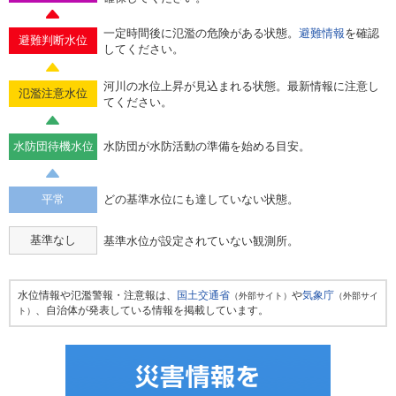
一定時間後に氾濫の危険がある状態。
避難情報
を確認
避難判断水位
してください。
河川の水位上昇が見込まれる状態。最新情報に注意し
氾濫注意水位
てください。
水防団待機水位
水防団が水防活動の準備を始める目安。
平常
どの基準水位にも達していない状態。
基準なし
基準水位が設定されていない観測所。
水位情報や氾濫警報・注意報は、
国土交通省
や
気象庁
（外部サイト）
（外部サイ
、自治体が発表している情報を掲載しています。
ト）