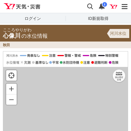
Yahoo!天気・災害
検索
通知
i
ログイン
ID新規取得
こころやりがわ
河川水位
心像川
の水位情報
秋田