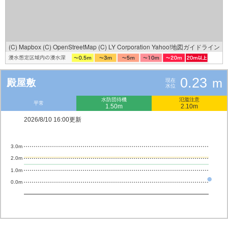
(C) Mapbox
(C) OpenStreetMap
(C) LY Corporation
Yahoo!地図ガイドライン
0.23
m
殿屋敷
現在
水位
水防団待機
氾濫注意
平常
1.50m
2.10m
2026/8/10 16:00更新
3.0m
2.0m
1.0m
0.0m