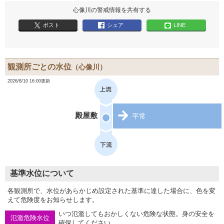
心像川の警戒情報を共有する
ポスト
シェア
LINE
観測所ごとの水位
（心像川）
2026/8/10 16:00更新
殿屋敷
平常
基準水位について
各観測所で、水位があらかじめ設定された基準に達した場合に、色を変
えて危険度をお知らせします。
いつ氾濫してもおかしくない危険な状態。身の安全を
氾濫危険水位
確保してください。