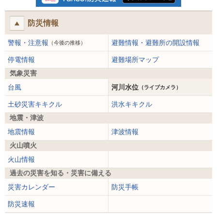
防災情報
警報・注意報
避難情報・避難所の開設情報
（今後の推移）
停電情報
避難場所マップ
気象災害
台風
河川水位
（ライブカメラ）
土砂災害キキクル
洪水キキクル
地震・津波
地震情報
津波情報
火山噴火
火山情報
過去の災害を知る・災害に備える
災害カレンダー
防災手帳
防災速報