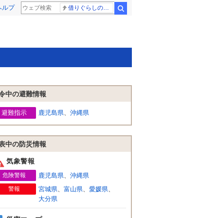
ヘルプ
借りぐらしのアリエッティ 耳をすませば
検索
令中の避難情報
避難指示
鹿児島県
、
沖縄県
表中の防災情報
気象警報
危険警報
鹿児島県
、
沖縄県
警報
宮城県
、
富山県
、
愛媛県
、
大分県