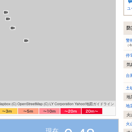
ユ
防
警
（
停
気
台
土
地
Mapbox
(C) OpenStreetMap
(C) LY Corporation
Yahoo!地図ガイドライン
地
火
火
現在