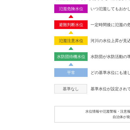
氾濫危険水位
いつ氾濫してもおか
避難判断水位
一定時間後に氾濫の
氾濫注意水位
河川の水位上昇が見
水防団待機水位
水防団が水防活動の
平常
どの基準水位にも達
基準なし
基準水位が設定され
水位情報や氾濫警報・注意
自治体が発