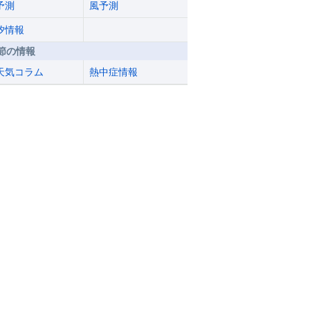
予測
風予測
汐情報
節の情報
天気コラム
熱中症情報