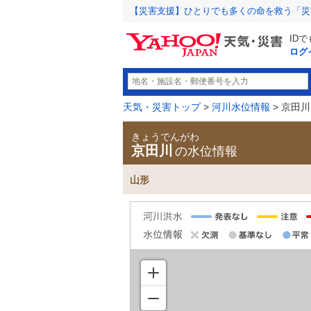
【災害支援】ひとりでも多くの命を救う「災
ID
ログ
天気・災害トップ
>
河川水位情報
> 京田川
きょうでんがわ
京田川
の水位情報
山形