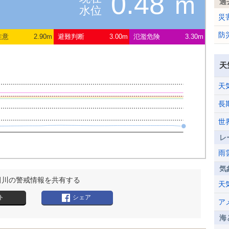
0.48
m
過
水位
災
防
注意
2.90m
避難判断
3.00m
氾濫危険
3.30m
天
天
長
世
レ
雨
気
田川の警戒情報を共有する
天
ト
シェア
ア
海