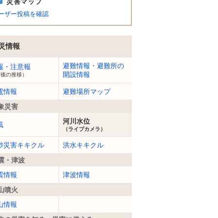
災害マップ
ーザー投稿を確認
災情報
避難情報・避難所の
報・注意報
開設情報
今後の推移）
電情報
避難場所マップ
象災害
河川水位
風
（ライブカメラ）
砂災害キキクル
洪水キキクル
震・津波
震情報
津波情報
山噴火
山情報