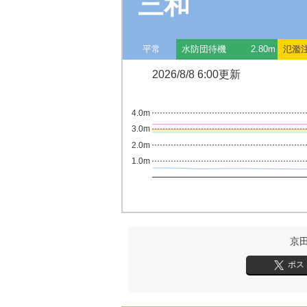
三和
平常
水防団待機
2.80m
氾濫
2026/8/8 6:00更新
4.0m
3.0m
2.0m
1.0m
京
ポス