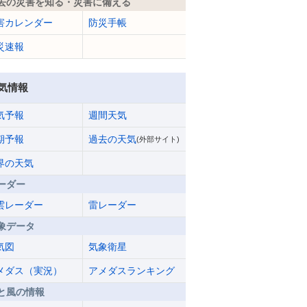
去の災害を知る・災害に備える
害カレンダー
防災手帳
災速報
気情報
気予報
週間天気
期予報
過去の天気
(外部サイト)
界の天気
ーダー
雲レーダー
雷レーダー
象データ
気図
気象衛星
メダス（実況）
アメダスランキング
と風の情報