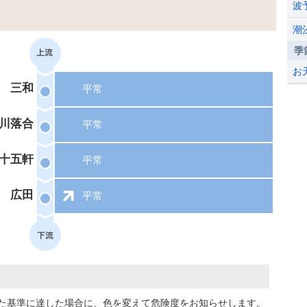
波
潮
季
お
三和
平常
川落合
平常
十五軒
平常
広田
平常
た基準に達した場合に、色を変えて危険度をお知らせします。