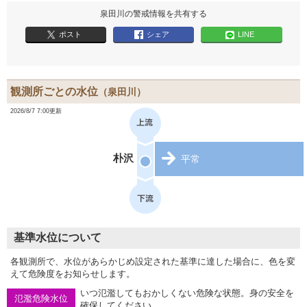
泉田川の警戒情報を共有する
ポスト
シェア
LINE
観測所ごとの水位
（泉田川）
2026/8/7 7:00更新
朴沢
平常
基準水位について
各観測所で、水位があらかじめ設定された基準に達した場合に、色を変
えて危険度をお知らせします。
いつ氾濫してもおかしくない危険な状態。身の安全を
氾濫危険水位
確保してください。