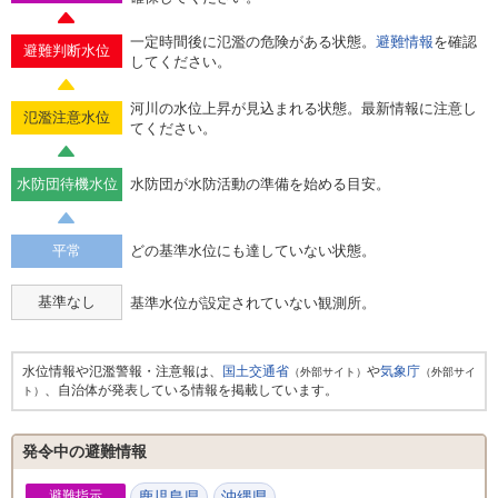
一定時間後に氾濫の危険がある状態。
避難情報
を確認
避難判断水位
してください。
河川の水位上昇が見込まれる状態。最新情報に注意し
氾濫注意水位
てください。
水防団待機水位
水防団が水防活動の準備を始める目安。
平常
どの基準水位にも達していない状態。
基準なし
基準水位が設定されていない観測所。
水位情報や氾濫警報・注意報は、
国土交通省
や
気象庁
（外部サイト）
（外部サイ
、自治体が発表している情報を掲載しています。
ト）
発令中の避難情報
避難指示
鹿児島県
沖縄県