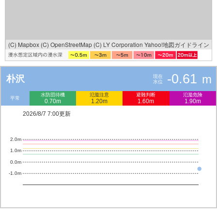
(C) Mapbox
(C) OpenStreetMap
(C) LY Corporation
Yahoo!地図ガイドライン
-0.61
m
朴沢
現在
水位
水防団待機
氾濫注意
避難判断
氾濫危険
平常
0.70m
1.20m
1.60m
1.90m
2026/8/7 7:00更新
2.0m
1.0m
0.0m
-1.0m