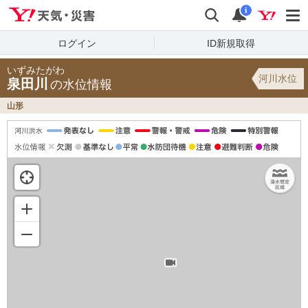
Yahoo!天気・災害
検索
通知
i
ログイン
ID新規取得
いずみたがわ
河川水位
泉田川
の水位情報
山形