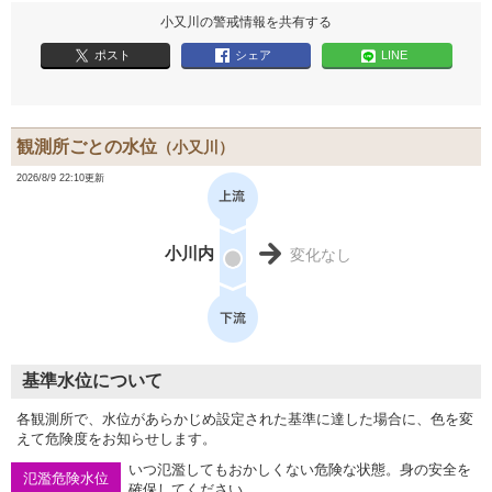
小又川の警戒情報を共有する
ポスト
シェア
LINE
観測所ごとの水位
（小又川）
2026/8/9 22:10更新
小川内
変化なし
基準水位について
各観測所で、水位があらかじめ設定された基準に達した場合に、色を変
えて危険度をお知らせします。
いつ氾濫してもおかしくない危険な状態。身の安全を
氾濫危険水位
確保してください。