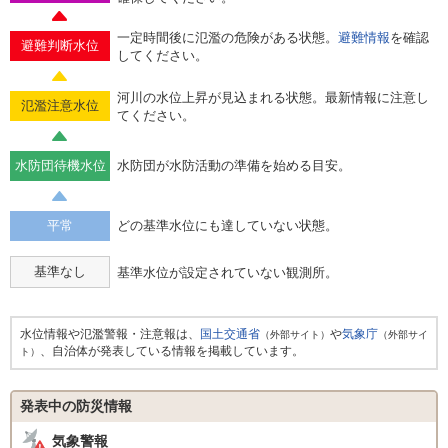
一定時間後に氾濫の危険がある状態。
避難情報
を確認
避難判断水位
してください。
河川の水位上昇が見込まれる状態。最新情報に注意し
氾濫注意水位
てください。
水防団待機水位
水防団が水防活動の準備を始める目安。
平常
どの基準水位にも達していない状態。
基準なし
基準水位が設定されていない観測所。
水位情報や氾濫警報・注意報は、
国土交通省
や
気象庁
（外部サイト）
（外部サイ
、自治体が発表している情報を掲載しています。
ト）
発表中の防災情報
気象警報