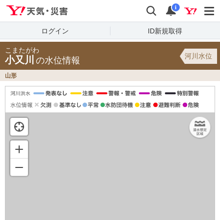
Yahoo!天気・災害
検索
通知
i
ログイン
ID新規取得
こまたがわ
河川水位
小又川
の水位情報
山形