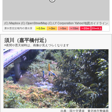
(C) Mapbox
(C) OpenStreetMap
(C) LY Corporation
Yahoo!地図ガイドライン
須川（嘉平橋付近）
※夜間や悪天候時は、
画像
が見えづらくなります
出典：国土交通省 東北地方整備局