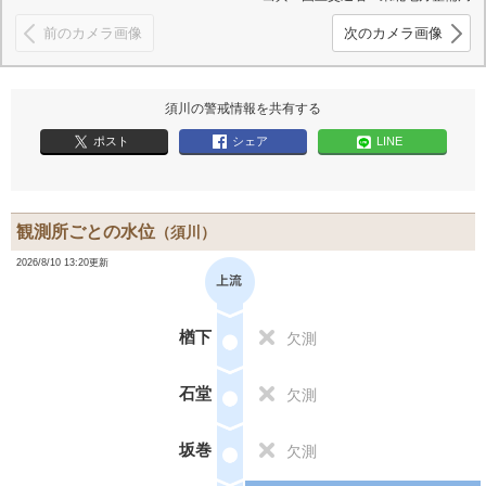
前のカメラ画像
次のカメラ画像
須川の警戒情報を共有する
ポスト
シェア
LINE
観測所ごとの水位
（須川）
2026/8/10 13:20更新
楢下
欠測
石堂
欠測
坂巻
欠測