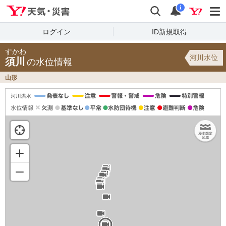
Yahoo!天気・災害
検索
通知
i
ログイン
ID新規取得
すかわ
河川水位
須川
の水位情報
山形