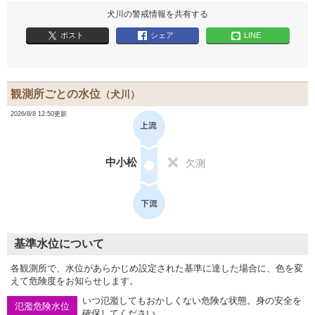
犬川の警戒情報を共有する
ポスト
シェア
LINE
観測所ごとの水位
（犬川）
2026/8/8 12:50更新
中小松
欠測
基準水位について
各観測所で、水位があらかじめ設定された基準に達した場合に、色を変
えて危険度をお知らせします。
いつ氾濫してもおかしくない危険な状態。身の安全を
氾濫危険水位
確保してください。