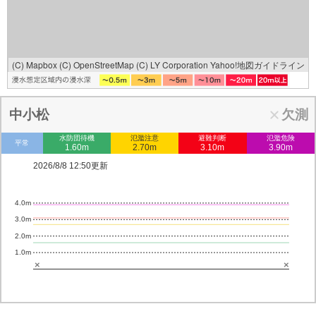
(C) Mapbox
(C) OpenStreetMap
(C) LY Corporation
Yahoo!地図ガイドライン
中小松
欠測
水防団待機
氾濫注意
避難判断
氾濫危険
平常
1.60m
2.70m
3.10m
3.90m
2026/8/8 12:50更新
4.0m
3.0m
2.0m
1.0m
×
×