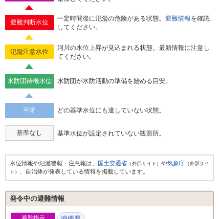
一定時間後に氾濫の危険がある状態。
避難情報
を確認
避難判断水位
してください。
河川の水位上昇が見込まれる状態。最新情報に注意し
氾濫注意水位
てください。
水防団待機水位
水防団が水防活動の準備を始める目安。
平常
どの基準水位にも達していない状態。
基準なし
基準水位が設定されていない観測所。
水位情報や氾濫警報・注意報は、
国土交通省
や
気象庁
（外部サイト）
（外部サイ
、自治体が発表している情報を掲載しています。
ト）
発令中の避難情報
避難指示
沖縄県