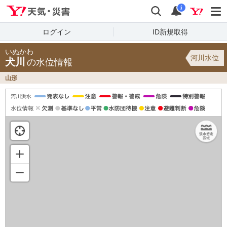
Yahoo!天気・災害
検索
通知
i
ログイン
ID新規取得
いぬかわ
河川水位
犬川
の水位情報
山形