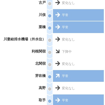
古戸
変化なし
川俣
平常
栗橋
平常
川妻給排水機場（外水位）
変化なし
利根関宿
下降中
北関宿
変化なし
芽吹橋
平常
高野
変化なし
取手
平常