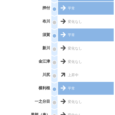
押付
平常
布川
変化なし
須賀
平常
新川
変化なし
金江津
変化なし
川尻
上昇中
横利根
平常
一之分目
変化なし
黒部（表）
変化なし