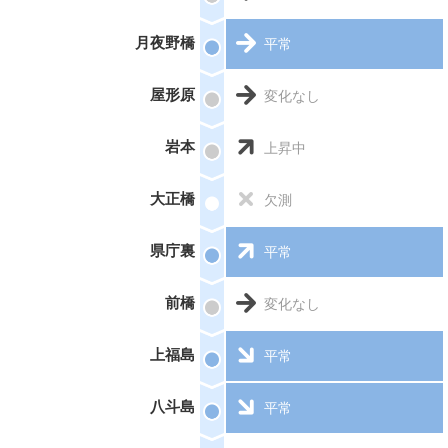
月夜野橋
平常
屋形原
変化なし
岩本
上昇中
大正橋
欠測
県庁裏
平常
前橋
変化なし
上福島
平常
八斗島
平常