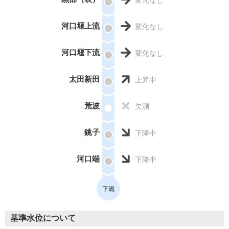
河口堰上流
変化なし
河口堰下流
変化なし
太田新田
上昇中
荒波
欠測
銚子
下降中
河口端
下降中
基準水位について