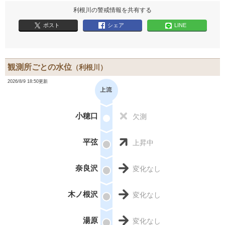
利根川の警戒情報を共有する
ポスト
シェア
LINE
観測所ごとの水位
（利根川）
2026/8/9 18:50更新
小穂口
欠測
平弦
上昇中
奈良沢
変化なし
木ノ根沢
変化なし
湯原
変化なし