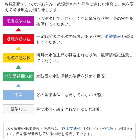
各観測所で、水位があらかじめ設定された基準に達した場合に、色を変
えて危険度をお知らせします。
いつ氾濫してもおかしくない危険な状態。身の安全を
氾濫危険水位
確保してください。
一定時間後に氾濫の危険がある状態。
避難情報
を確認
避難判断水位
してください。
河川の水位上昇が見込まれる状態。最新情報に注意し
氾濫注意水位
てください。
水防団待機水位
水防団が水防活動の準備を始める目安。
平常
どの基準水位にも達していない状態。
基準なし
基準水位が設定されていない観測所。
水位情報や氾濫警報・注意報は、
国土交通省
や
気象庁
（外部サイト）
（外部サイ
、自治体が発表している情報を掲載しています。
ト）