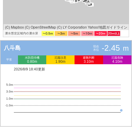
(C) Mapbox
(C) OpenStreetMap
(C) LY Corporation
Yahoo!地図ガイドライン
-2.45
m
八斗島
現在
水位
水防団待機
氾濫注意
避難判断
氾濫危険
平常
0.80m
1.90m
3.10m
4.10m
2026/8/9 18:40更新
5.0m
3.0m
1.0m
-1.0m