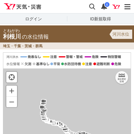
Yahoo!天気・災害
検索
通知
i
ログイン
ID新規取得
とねがわ
河川水位
利根川
の水位情報
埼玉・千葉・茨城・群馬