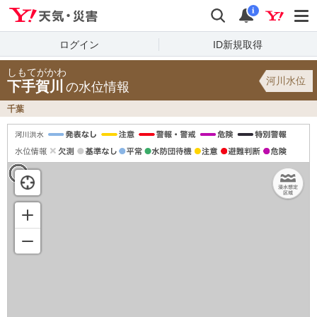
Yahoo!天気・災害
検索
通知
i
ログイン
ID新規取得
しもてがかわ
河川水位
下手賀川
の水位情報
千葉