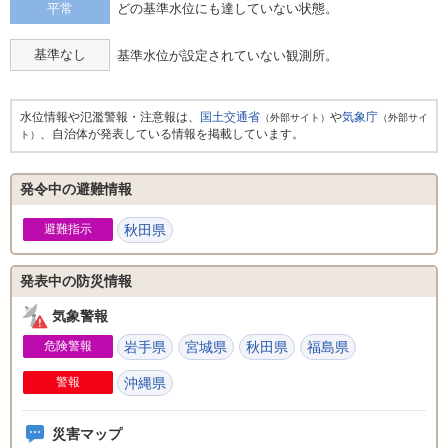
平常
どの基準水位にも達していない状態。
基準なし
基準水位が設定されていない観測所。
水位情報や氾濫警報・注意報は、
国土交通省
や
気象庁
（外部サイト）
（外部サイ
、自治体が発表している情報を掲載しています。
ト）
発令中の避難情報
避難指示
秋田県
発表中の防災情報
気象警報
危険警報
岩手県
宮城県
秋田県
福島県
警報
沖縄県
災害マップ