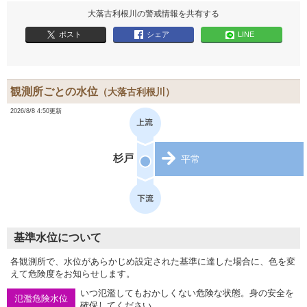
大落古利根川の警戒情報を共有する
ポスト
シェア
LINE
観測所ごとの水位
（大落古利根川）
2026/8/8 4:50更新
杉戸
平常
基準水位について
各観測所で、水位があらかじめ設定された基準に達した場合に、色を変
えて危険度をお知らせします。
いつ氾濫してもおかしくない危険な状態。身の安全を
氾濫危険水位
確保してください。