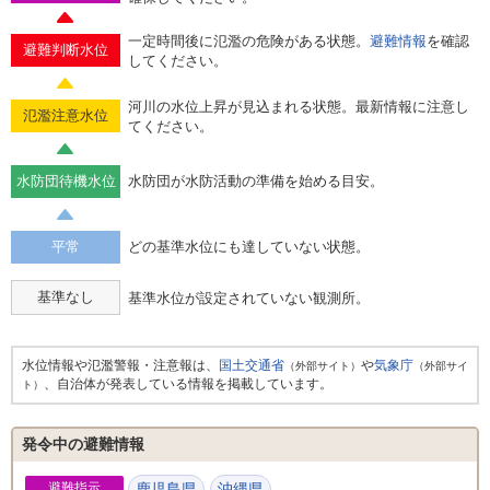
一定時間後に氾濫の危険がある状態。
避難情報
を確認
避難判断水位
してください。
河川の水位上昇が見込まれる状態。最新情報に注意し
氾濫注意水位
てください。
水防団待機水位
水防団が水防活動の準備を始める目安。
平常
どの基準水位にも達していない状態。
基準なし
基準水位が設定されていない観測所。
水位情報や氾濫警報・注意報は、
国土交通省
や
気象庁
（外部サイト）
（外部サイ
、自治体が発表している情報を掲載しています。
ト）
発令中の避難情報
避難指示
鹿児島県
沖縄県