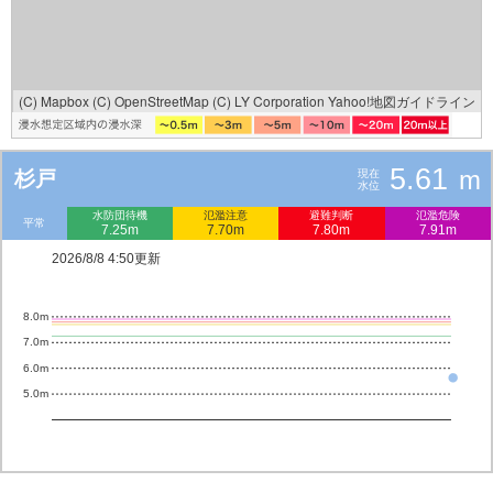
(C) Mapbox
(C) OpenStreetMap
(C) LY Corporation
Yahoo!地図ガイドライン
5.61
m
杉戸
現在
水位
水防団待機
氾濫注意
避難判断
氾濫危険
平常
7.25m
7.70m
7.80m
7.91m
2026/8/8 4:50更新
8.0m
7.0m
6.0m
5.0m