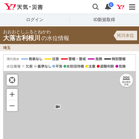
Yahoo!天気・災害
検索
通知
i
ログイン
ID新規取得
おおおとしふるとねかわ
河川水位
大落古利根川
の水位情報
埼玉