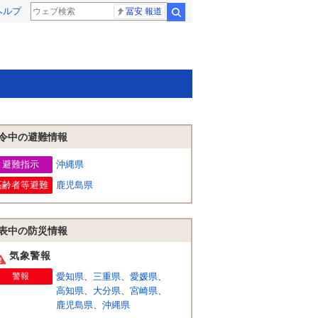
ヘルプ
冨安 報道
検索
令中の避難情報
避難指示
沖縄県
高齢者等避難
鹿児島県
表中の防災情報
気象警報
警報
愛知県
、
三重県
、
愛媛県
、
高知県
、
大分県
、
宮崎県
、
鹿児島県
、
沖縄県