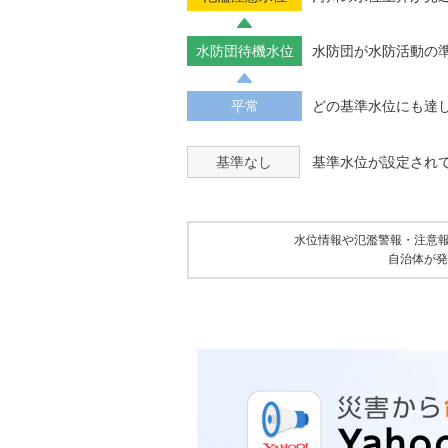
水防団待機水位
水防団が水防活動の
平常
どの基準水位にも達
基準なし
基準水位が設定され
水位情報や氾濫警報・注意
自治体が発