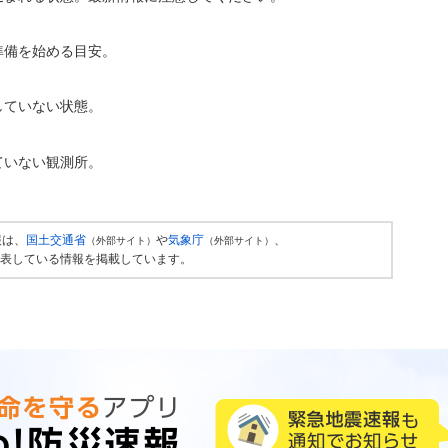
準備を始める目安。
していない状態。
ていない観測所。
報は、
国土交通省
や
気象庁
、
（外部サイト）
（外部サイト）
表している情報を掲載しています。