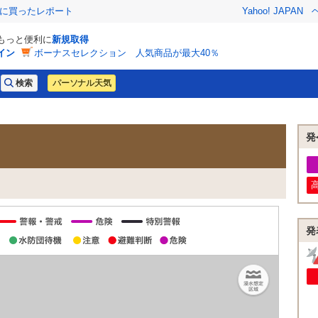
際に買ったレポート
Yahoo! JAPAN
でもっと便利に
新規取得
イン
ボーナスセレクション 人気商品が最大40％
パーソナル天気
発
発