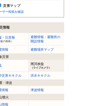
災害マップ
ーザー投稿を確認
災情報
避難情報・避難所の
報・注意報
開設情報
今後の推移）
電情報
避難場所マップ
象災害
河川水位
風
（ライブカメラ）
砂災害キキクル
洪水キキクル
震・津波
震情報
津波情報
山噴火
山情報