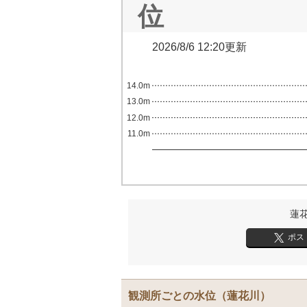
位
2026/8/6 12:20更新
14.0m
13.0m
12.0m
11.0m
蓮
ポス
観測所ごとの水位
（蓮花川）