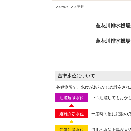
2026/8/6 12:20更新
蓮花川排水機場
蓮花川排水機場
基準水位について
各観測所で、水位があらかじめ設定され
氾濫危険水位
いつ氾濫してもおか
避難判断水位
一定時間後に氾濫の
氾濫注意水位
河川の水位上昇が見