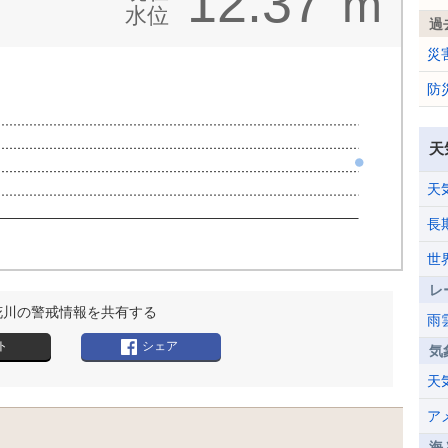
12.37
m
水位
過
災
防
天
天
長
世
レ
花川の警戒情報を共有する
雨
ト
シェア
気
天
ア
海