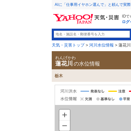
AIに「仕事用イヤホン選んで」と頼んで実
ID
ログ
天気・災害トップ
>
河川水位情報
> 蓮花川
れんげかわ
蓮花川
の水位情報
栃木