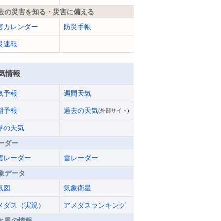
去の災害を知る・災害に備える
害カレンダー
防災手帳
災速報
気情報
気予報
週間天気
期予報
過去の天気
(外部サイト)
界の天気
ーダー
雲レーダー
雷レーダー
象データ
気図
気象衛星
メダス（実況）
アメダスランキング
と風の情報