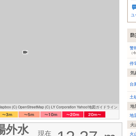
ユ
防
警
（
停
気
台
土
地
Mapbox
(C) OpenStreetMap
(C) LY Corporation
Yahoo!地図ガイドライン
地
火
場外水
現在
火