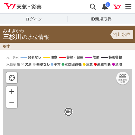
Yahoo!天気・災害
検索
通知
i
ログイン
ID新規取得
みすぎかわ
河川水位
三杉川
の水位情報
栃木