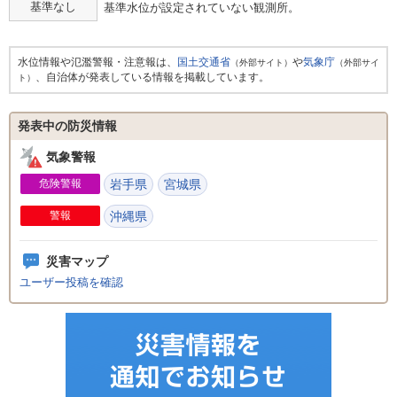
基準なし
基準水位が設定されていない観測所。
水位情報や氾濫警報・注意報は、
国土交通省
や
気象庁
（外部サイト）
（外部サイ
、自治体が発表している情報を掲載しています。
ト）
発表中の防災情報
気象警報
危険警報
岩手県
宮城県
警報
沖縄県
災害マップ
ユーザー投稿を確認