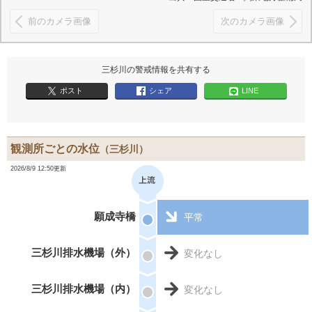
前のカメラ画像
次のカメラ画像
三杉川の警戒情報を共有する
ポスト
シェア
LINE
観測所ごとの水位
（三杉川）
2026/8/9 12:50更新
願成寺橋
平常
三杉川排水機場（外）
変化なし
三杉川排水機場（内）
変化なし