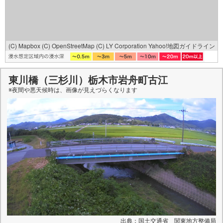
(C) Mapbox
(C) OpenStreetMap
(C) LY Corporation
Yahoo!地図ガイドライン
東川橋（三杉川）栃木市岩舟町古江
※夜間や悪天候時は、
画像
が見えづらくなります
出典：国土交通省 関東地方整備局