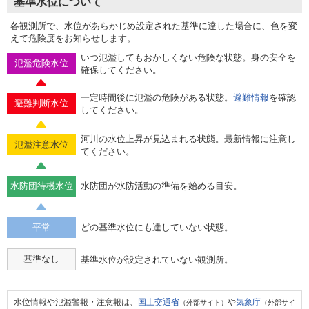
基準水位について
各観測所で、水位があらかじめ設定された基準に達した場合に、色を変
えて危険度をお知らせします。
いつ氾濫してもおかしくない危険な状態。身の安全を
氾濫危険水位
確保してください。
一定時間後に氾濫の危険がある状態。
避難情報
を確認
避難判断水位
してください。
河川の水位上昇が見込まれる状態。最新情報に注意し
氾濫注意水位
てください。
水防団待機水位
水防団が水防活動の準備を始める目安。
平常
どの基準水位にも達していない状態。
基準なし
基準水位が設定されていない観測所。
水位情報や氾濫警報・注意報は、
国土交通省
や
気象庁
（外部サイト）
（外部サイ