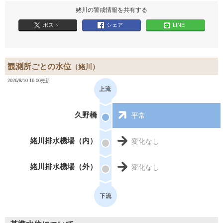
姥川の警戒情報を共有する
ポスト
シェア
LINE
観測所ごとの水位
（姥川）
2026/8/10 16:00更新
久野橋
平常
姥川排水機場（内）
変化なし
姥川排水機場（外）
変化なし