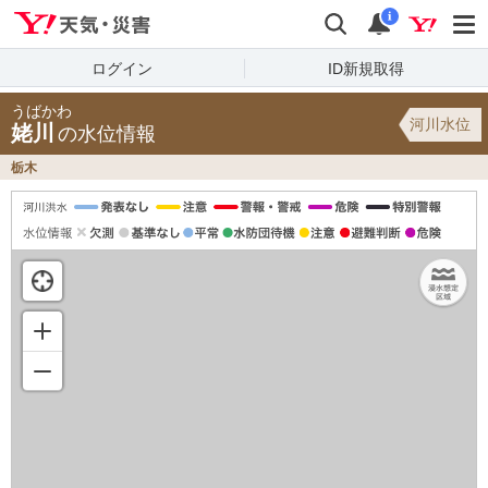
Yahoo!天気・災害
検索
通知
i
ログイン
ID新規取得
うばかわ
河川水位
姥川
の水位情報
栃木