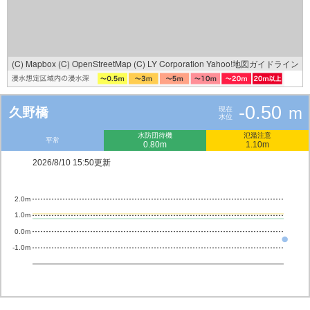
(C) Mapbox
(C) OpenStreetMap
(C) LY Corporation
Yahoo!地図ガイドライン
-0.50
m
久野橋
現在
水位
水防団待機
氾濫注意
平常
0.80m
1.10m
2026/8/10 15:50更新
2.0m
1.0m
0.0m
-1.0m