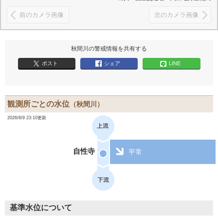
前のカメラ画像
次のカメラ画像
秋間川の警戒情報を共有する
ポスト
シェア
LINE
観測所ごとの水位
（秋間川）
2026/8/9 23:10更新
自性寺
平常
基準水位について