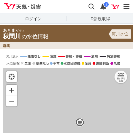
Yahoo!天気・災害
検索
通知
i
ログイン
ID新規取得
あきまかわ
河川水位
秋間川
の水位情報
群馬