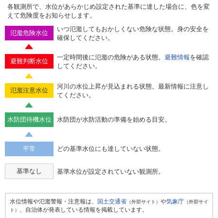
各観測所で、水位があらかじめ設定された基準に達した場合に、色を変
えて危険度をお知らせします。
いつ氾濫してもおかしくない危険な状態。身の安全を
氾濫危険水位
確保してください。
一定時間後に氾濫の危険がある状態。
避難情報
を確認
避難判断水位
してください。
河川の水位上昇が見込まれる状態。最新情報に注意し
氾濫注意水位
てください。
水防団待機水位
水防団が水防活動の準備を始める目安。
平常
どの基準水位にも達していない状態。
基準なし
基準水位が設定されていない観測所。
水位情報や氾濫警報・注意報は、
国土交通省
や
気象庁
（外部サイト）
（外部サイ
、自治体が発表している情報を掲載しています。
ト）