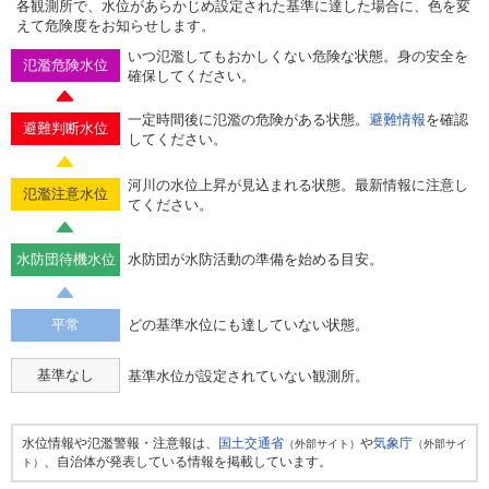
各観測所で、水位があらかじめ設定された基準に達した場合に、色を変
えて危険度をお知らせします。
いつ氾濫してもおかしくない危険な状態。身の安全を
氾濫危険水位
確保してください。
一定時間後に氾濫の危険がある状態。
避難情報
を確認
避難判断水位
してください。
河川の水位上昇が見込まれる状態。最新情報に注意し
氾濫注意水位
てください。
水防団待機水位
水防団が水防活動の準備を始める目安。
平常
どの基準水位にも達していない状態。
基準なし
基準水位が設定されていない観測所。
水位情報や氾濫警報・注意報は、
国土交通省
や
気象庁
（外部サイト）
（外部サイ
、自治体が発表している情報を掲載しています。
ト）