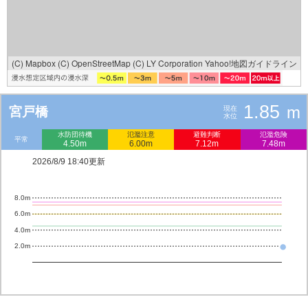
(C) Mapbox
(C) OpenStreetMap
(C) LY Corporation
Yahoo!地図ガイドライン
1.85
m
宮戸橋
現在
水位
水防団待機
氾濫注意
避難判断
氾濫危険
平常
4.50m
6.00m
7.12m
7.48m
2026/8/9 18:40更新
8.0m
6.0m
4.0m
2.0m