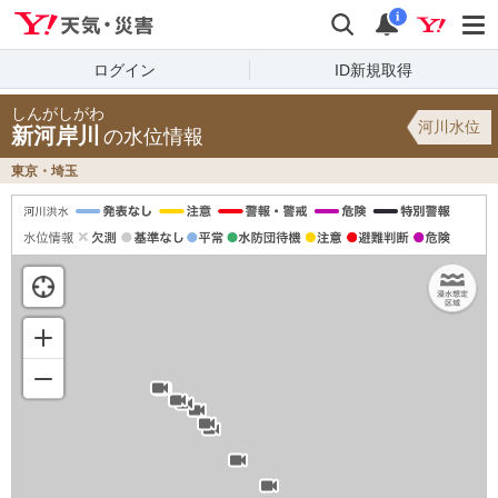
Yahoo!天気・災害
検索
通知
i
ログイン
ID新規取得
しんがしがわ
河川水位
新河岸川
の水位情報
東京・埼玉