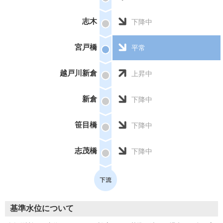
志木
下降中
宮戸橋
平常
越戸川新倉
上昇中
新倉
下降中
笹目橋
下降中
志茂橋
下降中
基準水位について