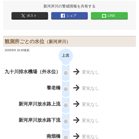
新河岸川の警戒情報を共有する
ポスト
シェア
LINE
観測所ごとの水位
（新河岸川）
2026/8/9 18:40更新
九十川排水機場（外水位）
変化なし
養老橋
変化なし
新河岸川放水路上流
変化なし
新河岸川放水路下流
変化なし
南畑橋
変化なし