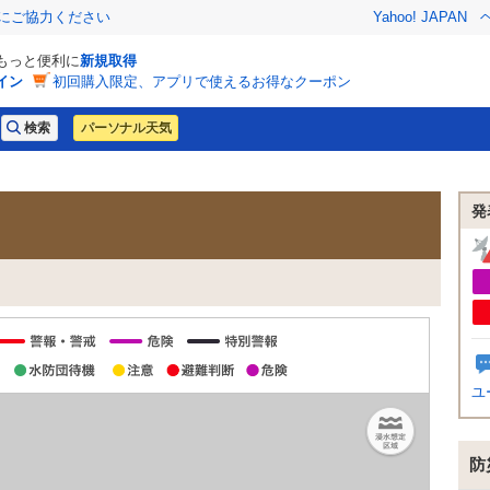
金にご協力ください
Yahoo! JAPAN
でもっと便利に
新規取得
イン
初回購入限定、アプリで使えるお得なクーポン
パーソナル天気
発
ユ
防