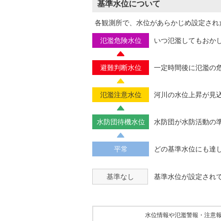
基準水位について
各観測所で、水位があらかじめ設定され
氾濫危険水位
いつ氾濫してもおか
避難判断水位
一定時間後に氾濫の
氾濫注意水位
河川の水位上昇が見
水防団待機水位
水防団が水防活動の
平常
どの基準水位にも達
基準なし
基準水位が設定され
水位情報や氾濫警報・注意