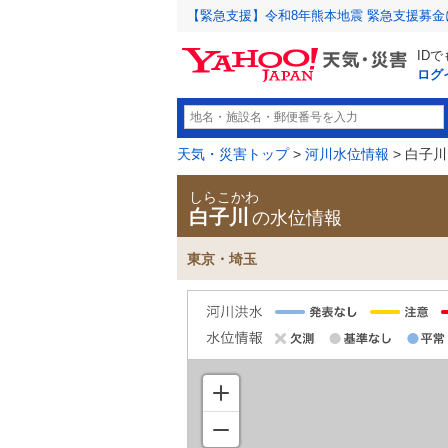
【緊急支援】令和8年熊本地震 緊急支援募
ID
ログ
天気・災害トップ
>
河川水位情報
> 白子川
しらこかわ
白子川
の水位情報
東京・埼玉