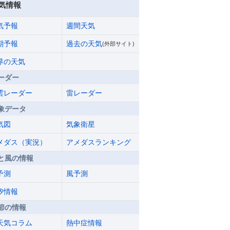
気情報
気予報
週間天気
期予報
過去の天気
(外部サイト)
界の天気
ーダー
雲レーダー
雷レーダー
象データ
気図
気象衛星
メダス（実況）
アメダスランキング
と風の情報
予測
風予測
汐情報
節の情報
天気コラム
熱中症情報