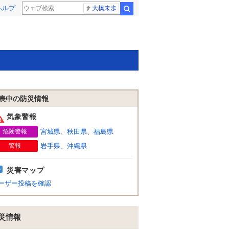
ヘルプ
大橋未歩
検索
表中の防災情報
気象警報
危険警報
宮城県
、
秋田県
、
福島県
警報
岩手県
、
沖縄県
災害マップ
ーザー投稿を確認
災情報