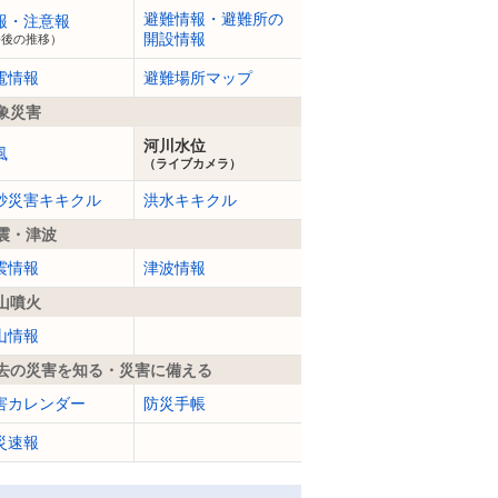
避難情報・避難所の
報・注意報
開設情報
今後の推移）
電情報
避難場所マップ
象災害
河川水位
風
（ライブカメラ）
砂災害キキクル
洪水キキクル
震・津波
震情報
津波情報
山噴火
山情報
去の災害を知る・災害に備える
害カレンダー
防災手帳
災速報