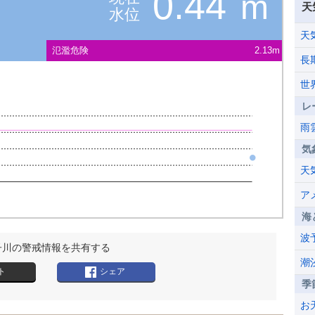
0.44
m
天
水位
天
氾濫危険
2.13m
長
世
レ
雨
気
天
ア
海
波
子川の警戒情報を共有する
潮
ト
シェア
季
お