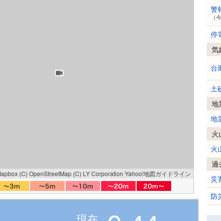
警
（
停
気
台
土
地
地
火
火
過
Mapbox
(C) OpenStreetMap
(C) LY Corporation
Yahoo!地図ガイドライン
災
防
現在