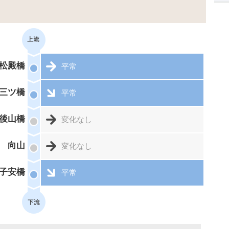
松殿橋
平常
三ツ橋
平常
後山橋
変化なし
向山
変化なし
子安橋
平常