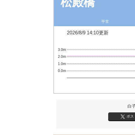
松殿橋
平常
2026/8/9 14:10更新
3.0m
2.0m
1.0m
0.0m
白
ポス