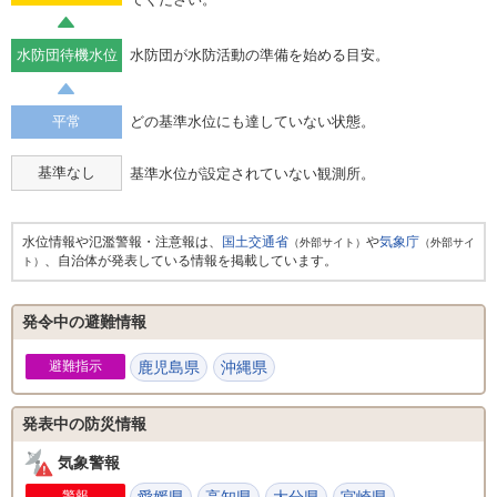
水防団待機水位
水防団が水防活動の準備を始める目安。
平常
どの基準水位にも達していない状態。
基準なし
基準水位が設定されていない観測所。
水位情報や氾濫警報・注意報は、
国土交通省
や
気象庁
（外部サイト）
（外部サイ
、自治体が発表している情報を掲載しています。
ト）
発令中の避難情報
避難指示
鹿児島県
沖縄県
発表中の防災情報
気象警報
警報
愛媛県
高知県
大分県
宮崎県