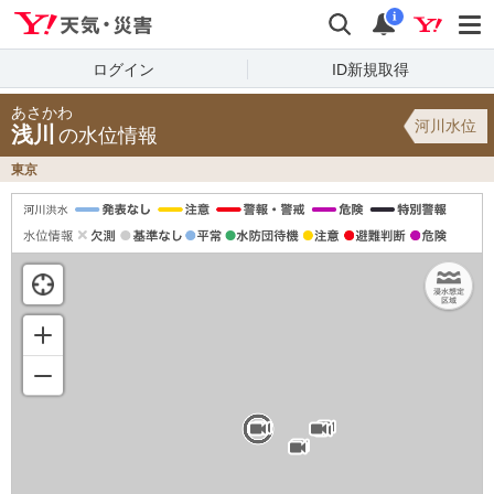
Yahoo!天気・災害
検索
通知
i
ログイン
ID新規取得
あさかわ
河川水位
浅川
の水位情報
東京