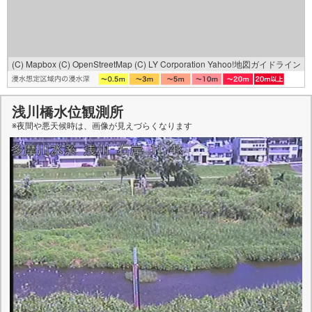
(C) Mapbox
(C) OpenStreetMap
(C) LY Corporation
Yahoo!地図ガイドライン
浅川橋水位観測所
※夜間や悪天候時は、
画像
が見えづらくなります