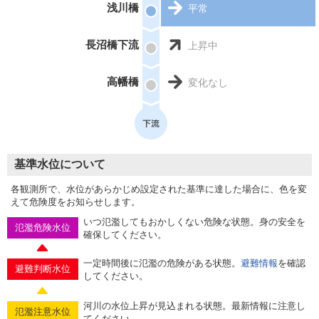
浅川橋
平常
長沼橋下流
上昇中
高幡橋
変化なし
基準水位について
各観測所で、水位があらかじめ設定された基準に達した場合に、色を変
えて危険度をお知らせします。
いつ氾濫してもおかしくない危険な状態。身の安全を
氾濫危険水位
確保してください。
一定時間後に氾濫の危険がある状態。
避難情報
を確認
避難判断水位
してください。
河川の水位上昇が見込まれる状態。最新情報に注意し
氾濫注意水位
てください。