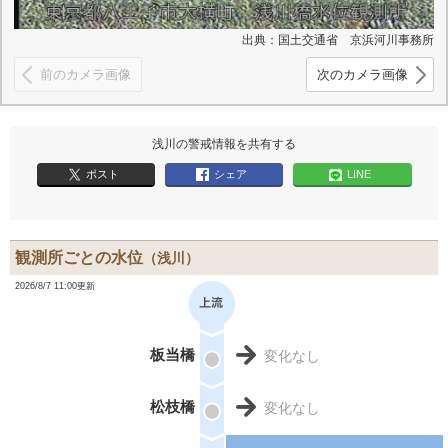
出典：国土交通省 京浜河川事務所
前のカメラ画像
次のカメラ画像
浅川の警戒情報を共有する
ポスト
シェア
LINE
観測所ごとの水位
（浅川）
2026/8/7 11:00更新
板当橋
変化なし
松枝橋
変化なし