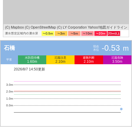
(C) Mapbox
(C) OpenStreetMap
(C) LY Corporation
Yahoo!地図ガイドライン
-0.53
m
石橋
現在
水位
水防団待機
氾濫注意
避難判断
氾濫危険
平常
1.60m
2.10m
2.10m
3.50m
2026/8/7 14:50更新
3.0m
2.0m
1.0m
0.0m