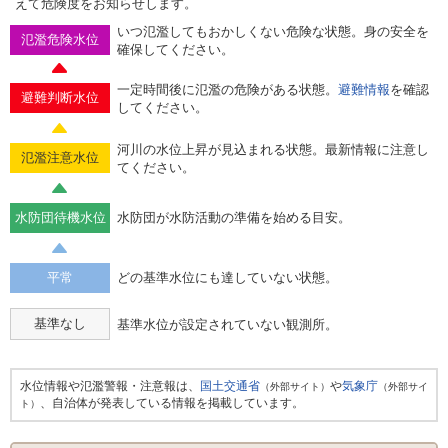
えて危険度をお知らせします。
いつ氾濫してもおかしくない危険な状態。身の安全を
氾濫危険水位
確保してください。
一定時間後に氾濫の危険がある状態。
避難情報
を確認
避難判断水位
してください。
河川の水位上昇が見込まれる状態。最新情報に注意し
氾濫注意水位
てください。
水防団待機水位
水防団が水防活動の準備を始める目安。
平常
どの基準水位にも達していない状態。
基準なし
基準水位が設定されていない観測所。
水位情報や氾濫警報・注意報は、
国土交通省
や
気象庁
（外部サイト）
（外部サイ
、自治体が発表している情報を掲載しています。
ト）