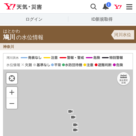
Yahoo!天気・災害
検索
通知
i
ログイン
ID新規取得
はとかわ
河川水位
鳩川
の水位情報
神奈川