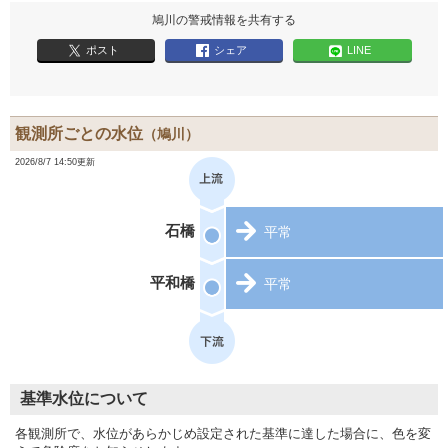
鳩川の警戒情報を共有する
ポスト
シェア
LINE
観測所ごとの水位
（鳩川）
2026/8/7 14:50更新
石橋
平常
平和橋
平常
基準水位について
各観測所で、水位があらかじめ設定された基準に達した場合に、色を変