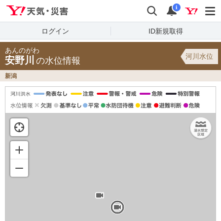
Yahoo!天気・災害
検索
通知
i
ログイン
ID新規取得
あんのがわ
河川水位
安野川
の水位情報
新潟