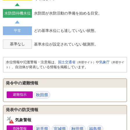
水防団待機水位
水防団が水防活動の準備を始める目安。
平常
どの基準水位にも達していない状態。
基準なし
基準水位が設定されていない観測所。
水位情報や氾濫警報・注意報は、
国土交通省
や
気象庁
（外部サイト）
（外部サイ
、自治体が発表している情報を掲載しています。
ト）
発令中の避難情報
避難指示
秋田県
発表中の防災情報
気象警報
危険警報
岩手県
宮城県
秋田県
福島県