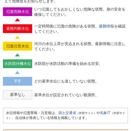
えて危険度をお知らせします。
いつ氾濫してもおかしくない危険な状態。身の安全を
氾濫危険水位
確保してください。
一定時間後に氾濫の危険がある状態。
避難情報
を確認
避難判断水位
してください。
河川の水位上昇が見込まれる状態。最新情報に注意し
氾濫注意水位
てください。
水防団待機水位
水防団が水防活動の準備を始める目安。
平常
どの基準水位にも達していない状態。
基準なし
基準水位が設定されていない観測所。
水位情報や氾濫警報・注意報は、
国土交通省
や
気象庁
（外部サイト）
（外部サイ
、自治体が発表している情報を掲載しています。
ト）