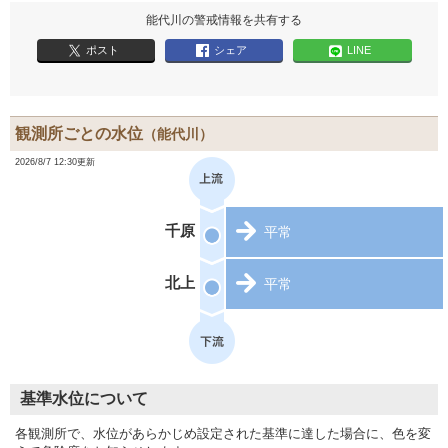
能代川の警戒情報を共有する
ポスト
シェア
LINE
観測所ごとの水位
（能代川）
2026/8/7 12:30更新
千原
平常
北上
平常
基準水位について
各観測所で、水位があらかじめ設定された基準に達した場合に、色を変