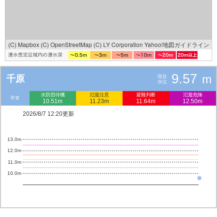
(C) Mapbox
(C) OpenStreetMap
(C) LY Corporation
Yahoo!地図ガイドライン
9.57
m
千原
現在
水位
水防団待機
氾濫注意
避難判断
氾濫危険
平常
10.51m
11.23m
11.64m
12.50m
2026/8/7 12:20更新
13.0m
12.0m
11.0m
10.0m