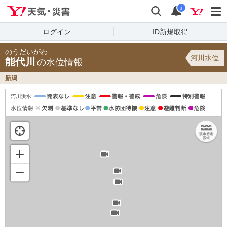
Yahoo!天気・災害
検索
通知
i
ログイン
ID新規取得
のうだいがわ
河川水位
能代川
の水位情報
新潟