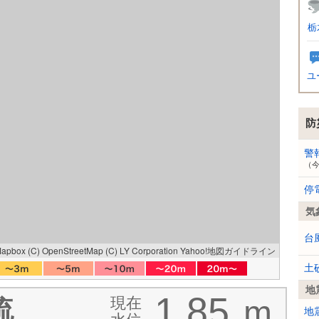
栃
ユ
防
警
（
停
気
台
Mapbox
(C) OpenStreetMap
(C) LY Corporation
Yahoo!地図ガイドライン
土
地
1.85
現在
m
流
地