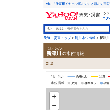
AIに「仕事用イヤホン選んで」と頼んで実
ID
ログ
天気・災害トップ
>
河川水位情報
> 新津川
にいつがわ
新津川
の水位情報
新潟