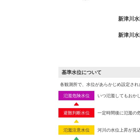
新津川水
新津川水
基準水位について
各観測所で、水位があらかじめ設定され
氾濫危険水位
いつ氾濫してもおか
避難判断水位
一定時間後に氾濫の
氾濫注意水位
河川の水位上昇が見