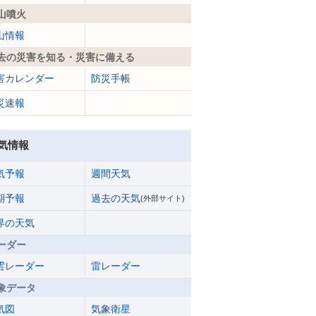
山噴火
山情報
去の災害を知る・災害に備える
害カレンダー
防災手帳
災速報
気情報
気予報
週間天気
期予報
過去の天気
(外部サイト)
界の天気
ーダー
雲レーダー
雷レーダー
象データ
気図
気象衛星