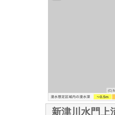
(C) 
新津川水門上