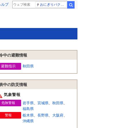
ヘルプ
おにぎりパクパク
検索
令中の避難情報
避難指示
秋田県
表中の防災情報
気象警報
危険警報
岩手県
、
宮城県
、
秋田県
、
福島県
警報
栃木県
、
長野県
、
大阪府
、
沖縄県