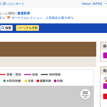
際に買ったレポート
Yahoo! JAPAN
でもっと便利に
新規取得
イン
ボーナスセレクション 人気商品が最大40％
パーソナル天気
発
発