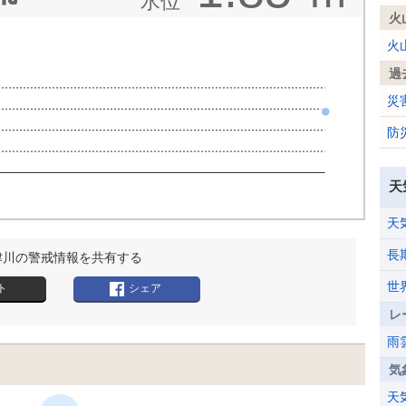
水位
火
火
過
災
防
天
天
長
津川の警戒情報を共有する
世
ト
シェア
レ
雨
気
天