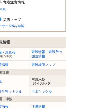
竜巻注意情報
木県
災害マップ
ーザー投稿を確認
災情報
避難情報・避難所の
報・注意報
開設情報
今後の推移）
電情報
避難場所マップ
象災害
河川水位
風
（ライブカメラ）
砂災害キキクル
洪水キキクル
震・津波
震情報
津波情報