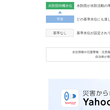
水防団待機水位
水防団が水防活動の
平常
どの基準水位にも達
基準なし
基準水位が設定され
水位情報や氾濫警報・注意
自治体が発