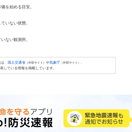
準備を始める目安。
していない状態。
ていない観測所。
報は、
国土交通省
や
気象庁
、
（外部サイト）
（外部サイト）
表している情報を掲載しています。