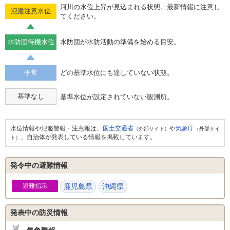
河川の水位上昇が見込まれる状態。最新情報に注意し
氾濫注意水位
てください。
水防団待機水位
水防団が水防活動の準備を始める目安。
平常
どの基準水位にも達していない状態。
基準なし
基準水位が設定されていない観測所。
水位情報や氾濫警報・注意報は、
国土交通省
や
気象庁
（外部サイト）
（外部サイ
、自治体が発表している情報を掲載しています。
ト）
発令中の避難情報
避難指示
鹿児島県
沖縄県
発表中の防災情報