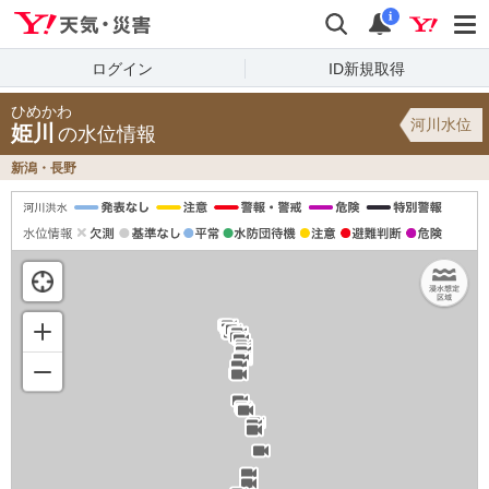
Yahoo!天気・災害
検索
通知
i
ログイン
ID新規取得
ひめかわ
河川水位
姫川
の水位情報
新潟・長野