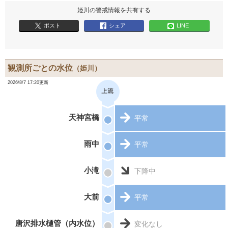
姫川の警戒情報を共有する
ポスト
シェア
LINE
観測所ごとの水位
（姫川）
2026/8/7 17:20更新
天神宮橋
平常
雨中
平常
小滝
下降中
大前
平常
唐沢排水樋管（内水位）
変化なし