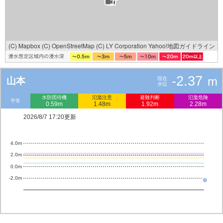
(C) Mapbox
(C) OpenStreetMap
(C) LY Corporation
Yahoo!地図ガイドライン
-2.37
m
山本
現在
水位
水防団待機
氾濫注意
避難判断
氾濫危険
平常
0.59m
1.48m
1.92m
2.28m
2026/8/7 17:20更新
4.0m
2.0m
0.0m
-2.0m