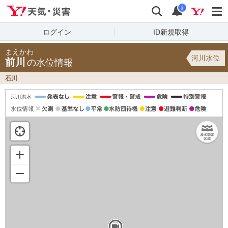
Yahoo!天気・災害
検索
通知
i
ログイン
ID新規取得
まえかわ
河川水位
前川
の水位情報
石川