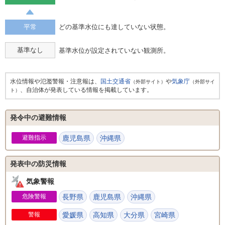
平常
どの基準水位にも達していない状態。
基準なし
基準水位が設定されていない観測所。
水位情報や氾濫警報・注意報は、
国土交通省
や
気象庁
（外部サイト）
（外部サイ
、自治体が発表している情報を掲載しています。
ト）
発令中の避難情報
避難指示
鹿児島県
沖縄県
発表中の防災情報
気象警報
危険警報
長野県
鹿児島県
沖縄県
警報
愛媛県
高知県
大分県
宮崎県