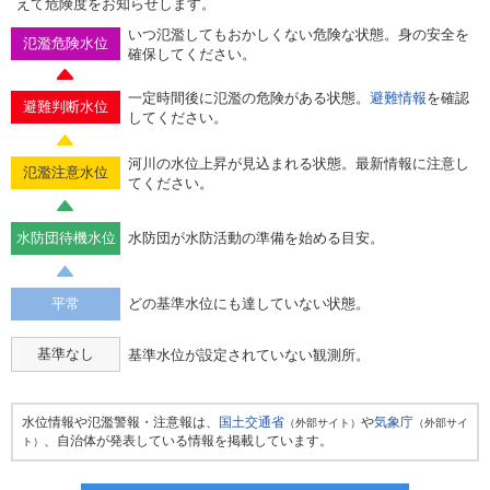
えて危険度をお知らせします。
いつ氾濫してもおかしくない危険な状態。身の安全を
氾濫危険水位
確保してください。
一定時間後に氾濫の危険がある状態。
避難情報
を確認
避難判断水位
してください。
河川の水位上昇が見込まれる状態。最新情報に注意し
氾濫注意水位
てください。
水防団待機水位
水防団が水防活動の準備を始める目安。
平常
どの基準水位にも達していない状態。
基準なし
基準水位が設定されていない観測所。
水位情報や氾濫警報・注意報は、
国土交通省
や
気象庁
（外部サイト）
（外部サイ
、自治体が発表している情報を掲載しています。
ト）