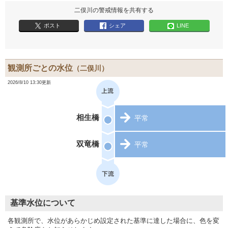
二俣川の警戒情報を共有する
ポスト
シェア
LINE
観測所ごとの水位
（二俣川）
2026/8/10 13:30更新
相生橋
平常
双竜橋
平常
基準水位について
各観測所で、水位があらかじめ設定された基準に達した場合に、色を変