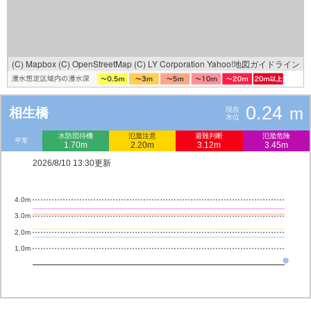
(C) Mapbox
(C) OpenStreetMap
(C) LY Corporation
Yahoo!地図ガイドライン
0.24
m
相生橋
現在
水位
水防団待機
氾濫注意
避難判断
氾濫危険
平常
1.70m
2.20m
3.12m
3.45m
2026/8/10 13:30更新
4.0m
3.0m
2.0m
1.0m