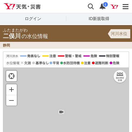
Yahoo!天気・災害
検索
通知
i
ログイン
ID新規取得
ふたまたがわ
河川水位
二俣川
の水位情報
静岡