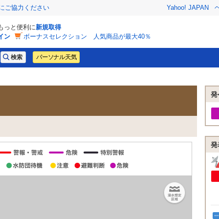
金にご協力ください
Yahoo! JAPAN
でもっと便利に
新規取得
イン
ボーナスセレクション 人気商品が最大40％
パーソナル天気
発
発