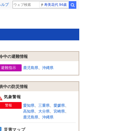
ヘルプ
寿美花代 94歳
検索
令中の避難情報
避難指示
鹿児島県
、
沖縄県
表中の防災情報
気象警報
警報
愛知県
、
三重県
、
愛媛県
、
高知県
、
大分県
、
宮崎県
、
鹿児島県
、
沖縄県
災害マップ