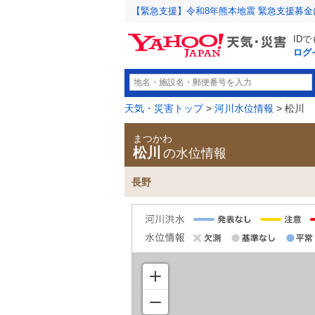
【緊急支援】令和8年熊本地震 緊急支援募
ID
ログ
天気・災害トップ
>
河川水位情報
> 松川
まつかわ
松川
の水位情報
長野