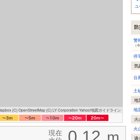
ユ
防
警
（
停
気
台
土
地
Mapbox
(C) OpenStreetMap
(C) LY Corporation
Yahoo!地図ガイドライン
地
火
火
0.12
現在
m
過