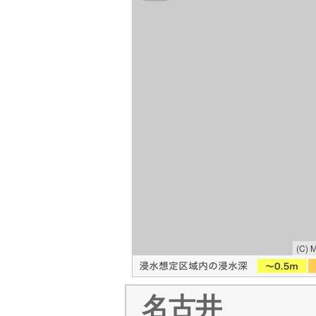
(C) 
名古井