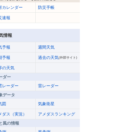
害カレンダー
防災手帳
災速報
気情報
気予報
週間天気
期予報
過去の天気
(外部サイト)
界の天気
ーダー
雲レーダー
雷レーダー
象データ
気図
気象衛星
メダス（実況）
アメダスランキング
と風の情報