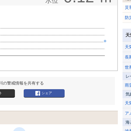
水位
災
防
天
天
長
世
レ
川の警戒情報を共有する
雨
ト
シェア
気
天
ア
海