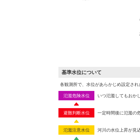
基準水位について
各観測所で、水位があらかじめ設定され
氾濫危険水位
いつ氾濫してもおか
避難判断水位
一定時間後に氾濫の
氾濫注意水位
河川の水位上昇が見