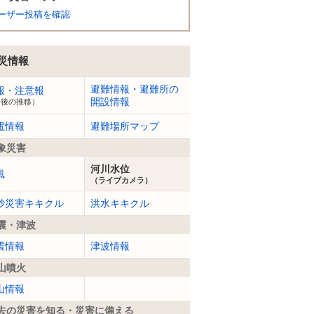
ーザー投稿を確認
災情報
避難情報・避難所の
報・注意報
開設情報
今後の推移）
電情報
避難場所マップ
象災害
河川水位
風
（ライブカメラ）
砂災害キキクル
洪水キキクル
震・津波
震情報
津波情報
山噴火
山情報
去の災害を知る・災害に備える