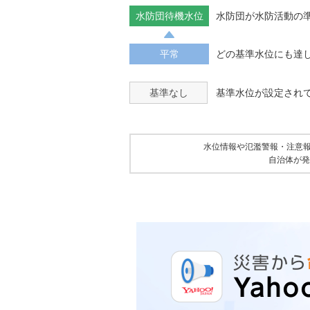
水防団待機水位
水防団が水防活動の
平常
どの基準水位にも達
基準なし
基準水位が設定され
水位情報や氾濫警報・注意
自治体が発