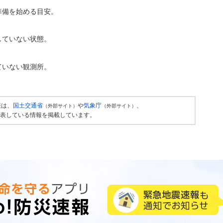
準備を始める目安。
していない状態。
ていない観測所。
報は、
国土交通省
や
気象庁
、
（外部サイト）
（外部サイト）
表している情報を掲載しています。