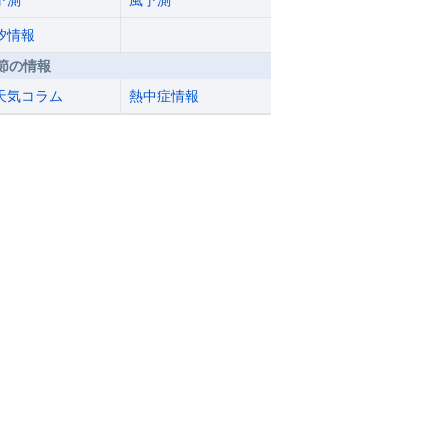
予測
風予測
汐情報
節の情報
天気コラム
熱中症情報