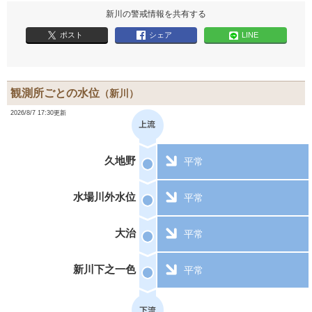
新川の警戒情報を共有する
ポスト
シェア
LINE
観測所ごとの水位
（新川）
2026/8/7 17:30更新
久地野
平常
水場川外水位
平常
大治
平常
新川下之一色
平常