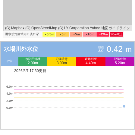
(C) Mapbox
(C) OpenStreetMap
(C) LY Corporation
Yahoo!地図ガイドライン
0.42
m
水場川外水位
現在
水位
水防団待機
氾濫注意
避難判断
氾濫危険
平常
2.00m
3.00m
4.40m
5.20m
2026/8/7 17:30更新
6.0m
4.0m
2.0m
0.0m