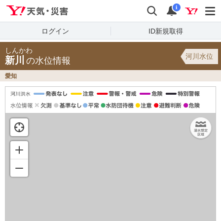
Yahoo!天気・災害
検索
通知
i
ログイン
ID新規取得
しんかわ
河川水位
新川
の水位情報
愛知