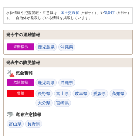
水位情報や氾濫警報・注意報は、
国土交通省
や
気象庁
（外部サイト）
（外部サイ
、自治体が発表している情報を掲載しています。
ト）
発令中の避難情報
避難指示
鹿児島県
沖縄県
発表中の防災情報
気象警報
危険警報
鹿児島県
沖縄県
警報
長野県
富山県
岐阜県
愛媛県
高知県
大分県
宮崎県
竜巻注意情報
富山県
長野県