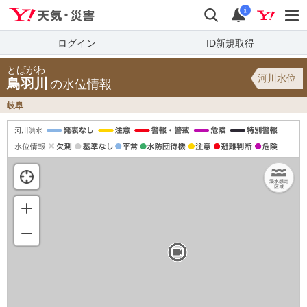
Yahoo!天気・災害
検索
通知
i
ログイン
ID新規取得
とばがわ
河川水位
鳥羽川
の水位情報
岐阜