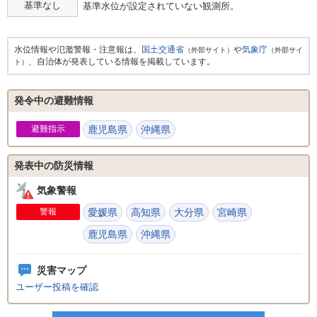
基準なし
基準水位が設定されていない観測所。
水位情報や氾濫警報・注意報は、
国土交通省
や
気象庁
（外部サイト）
（外部サイ
、自治体が発表している情報を掲載しています。
ト）
発令中の避難情報
避難指示
鹿児島県
沖縄県
発表中の防災情報
気象警報
警報
愛媛県
高知県
大分県
宮崎県
鹿児島県
沖縄県
災害マップ
ユーザー投稿を確認