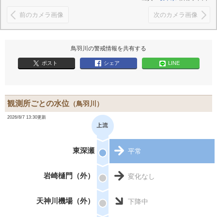
前のカメラ画像
次のカメラ画像
鳥羽川の警戒情報を共有する
ポスト
シェア
LINE
観測所ごとの水位
（鳥羽川）
2026/8/7 13:30更新
東深瀬
平常
岩崎樋門（外）
変化なし
天神川機場（外）
下降中