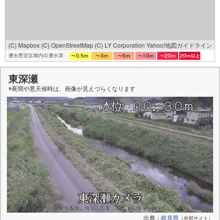
(C) Mapbox
(C) OpenStreetMap
(C) LY Corporation
Yahoo!地図ガイドライン
東深瀬
※夜間や悪天候時は、
画像
が見えづらくなります
出典：
岐阜県
（外部サイト）