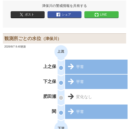
津保川の警戒情報を共有する
ポスト
シェア
LINE
観測所ごとの水位
（津保川）
2026/8/7 8:40更新
上之保
平常
下之保
平常
肥田瀬
変化なし
関
平常