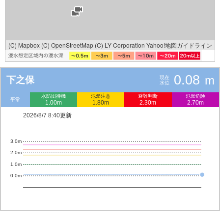
(C) Mapbox
(C) OpenStreetMap
(C) LY Corporation
Yahoo!地図ガイドライン
0.08
m
下之保
現在
水位
水防団待機
氾濫注意
避難判断
氾濫危険
平常
1.00m
1.80m
2.30m
2.70m
2026/8/7 8:40更新
3.0m
2.0m
1.0m
0.0m