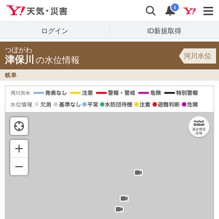
Yahoo!天気・災害
検索
通知
i
ログイン
ID新規取得
つぼがわ
河川水位
津保川
の水位情報
岐阜