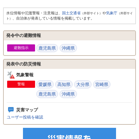
水位情報や氾濫警報・注意報は、
国土交通省
や
気象庁
（外部サイト）
（外部サイ
、自治体が発表している情報を掲載しています。
ト）
発令中の避難情報
避難指示
鹿児島県
沖縄県
発表中の防災情報
気象警報
警報
愛媛県
高知県
大分県
宮崎県
鹿児島県
沖縄県
災害マップ
ユーザー投稿を確認