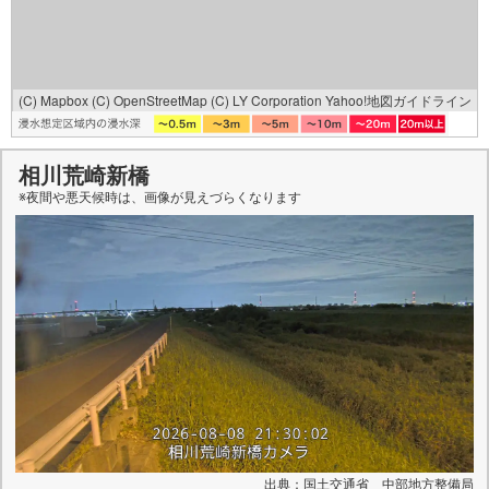
(C) Mapbox
(C) OpenStreetMap
(C) LY Corporation
Yahoo!地図ガイドライン
相川荒崎新橋
※夜間や悪天候時は、
画像
が見えづらくなります
出典：国土交通省 中部地方整備局