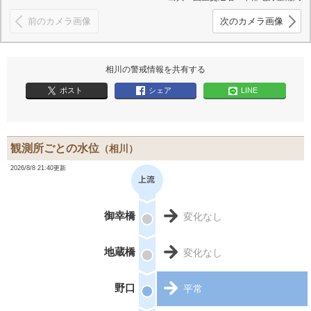
前のカメラ画像
次のカメラ画像
相川の警戒情報を共有する
ポスト
シェア
LINE
観測所ごとの水位
（相川）
2026/8/8 21:40更新
御幸橋
変化なし
地蔵橋
変化なし
野口
平常