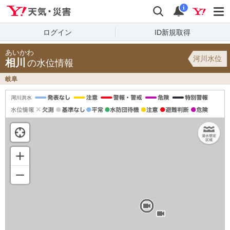
Yahoo!天気・災害
検索
通知
i
ログイン
ID新規取得
あいかわ
河川水位
相川
の水位情報
岐阜