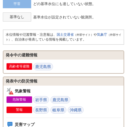
平常
どの基準水位にも達していない状態。
基準なし
基準水位が設定されていない観測所。
水位情報や氾濫警報・注意報は、
国土交通省
や
気象庁
（外部サイト）
（外部サイ
、自治体が発表している情報を掲載しています。
ト）
発令中の避難情報
高齢者等避難
鹿児島県
発表中の防災情報
気象警報
危険警報
岩手県
鹿児島県
警報
長野県
岐阜県
沖縄県
災害マップ