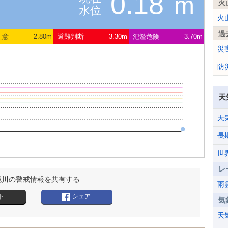
0.18
m
火
水位
火
過
注意
2.80m
避難判断
3.30m
氾濫危険
3.70m
災
防
天
天
長
世
レ
境川の警戒情報を共有する
雨
ト
シェア
気
天