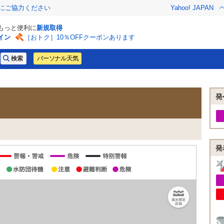
金にご協力ください
Yahoo! JAPAN
でもっと便利に
新規取得
イン
［おトク］10％OFFクーポンあります
パーソナル天気
発
発