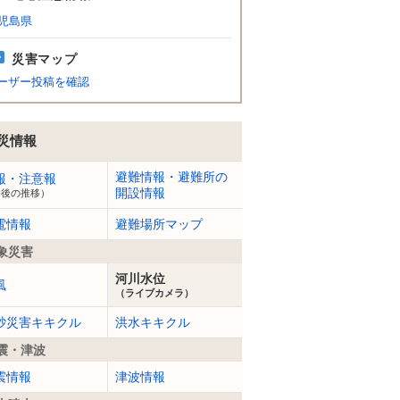
児島県
災害マップ
ーザー投稿を確認
災情報
避難情報・避難所の
報・注意報
開設情報
今後の推移）
電情報
避難場所マップ
象災害
河川水位
風
（ライブカメラ）
砂災害キキクル
洪水キキクル
震・津波
震情報
津波情報