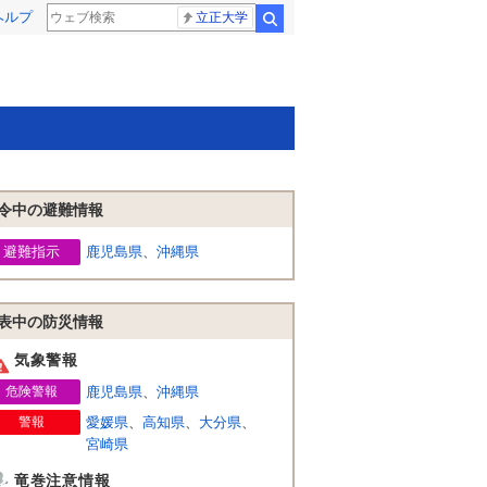
ヘルプ
立正大学
検索
令中の避難情報
避難指示
鹿児島県
、
沖縄県
表中の防災情報
気象警報
危険警報
鹿児島県
、
沖縄県
警報
愛媛県
、
高知県
、
大分県
、
宮崎県
竜巻注意情報