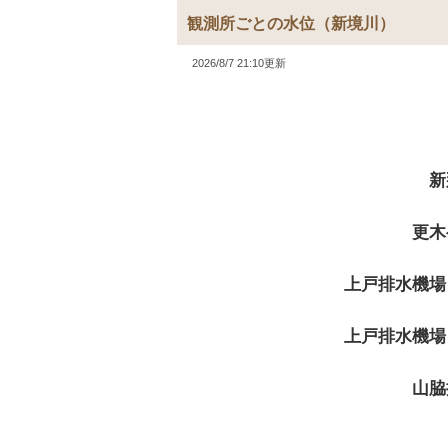
観測所ごとの水位
（新境川）
2026/8/7 21:10更新
新
更木
上戸排水機場
上戸排水機場
山脇