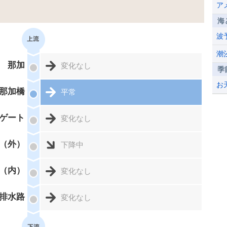
ア
海
波
潮
那加
変化なし
季
お
那加橋
平常
ゲート
変化なし
（外）
下降中
（内）
変化なし
排水路
変化なし