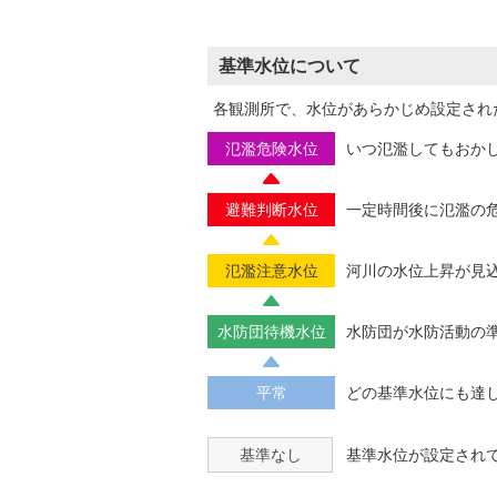
基準水位について
各観測所で、水位があらかじめ設定され
氾濫危険水位
いつ氾濫してもおか
避難判断水位
一定時間後に氾濫の
氾濫注意水位
河川の水位上昇が見
水防団待機水位
水防団が水防活動の
平常
どの基準水位にも達
基準なし
基準水位が設定され