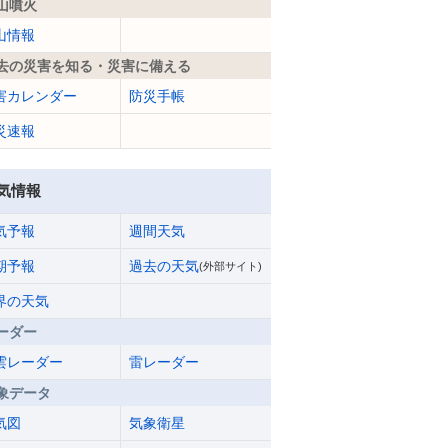
山噴火
山情報
去の災害を知る・災害に備える
害カレンダー
防災手帳
災速報
気情報
気予報
週間天気
期予報
過去の天気
(外部サイト)
界の天気
ーダー
雲レーダー
雷レーダー
象データ
気図
気象衛星