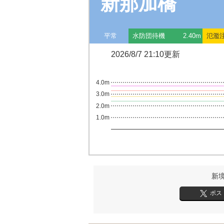
新那加橋
平常
水防団待機
2.40m
氾濫
2026/8/7 21:10更新
4.0m
3.0m
2.0m
1.0m
新
ポス