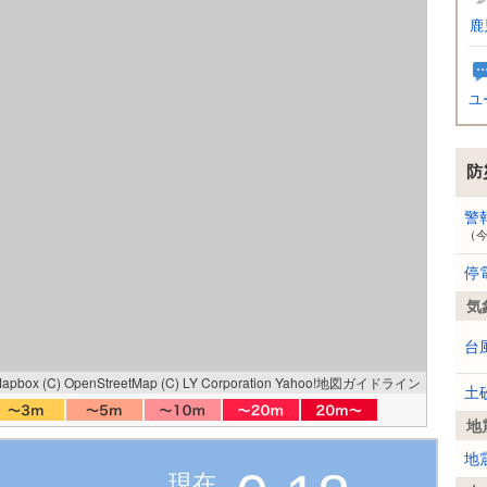
鹿
ユ
防
警
（
停
気
台
Mapbox
(C) OpenStreetMap
(C) LY Corporation
Yahoo!地図ガイドライン
土
地
地
現在