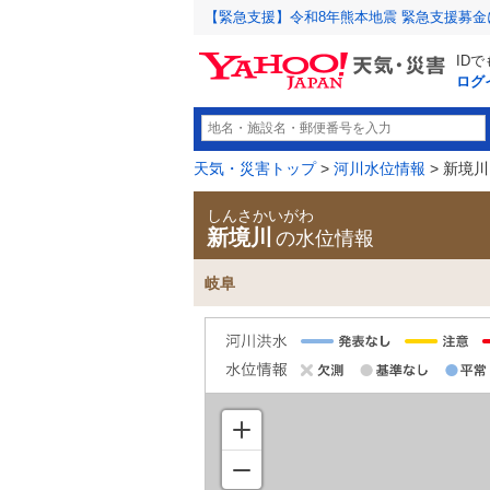
【緊急支援】令和8年熊本地震 緊急支援募
ID
ログ
天気・災害トップ
>
河川水位情報
> 新境川
しんさかいがわ
新境川
の水位情報
岐阜