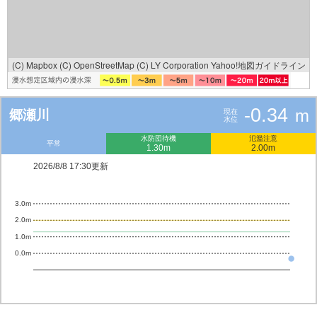
(C) Mapbox
(C) OpenStreetMap
(C) LY Corporation
Yahoo!地図ガイドライン
-0.34
m
郷瀬川
現在
水位
水防団待機
氾濫注意
平常
1.30m
2.00m
2026/8/8 17:30更新
3.0m
2.0m
1.0m
0.0m