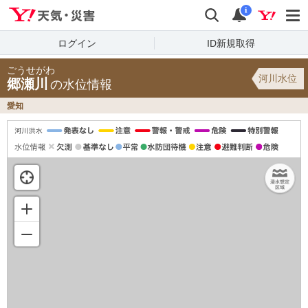
Yahoo!天気・災害
検索
通知
i
ログイン
ID新規取得
ごうせがわ
河川水位
郷瀬川
の水位情報
愛知