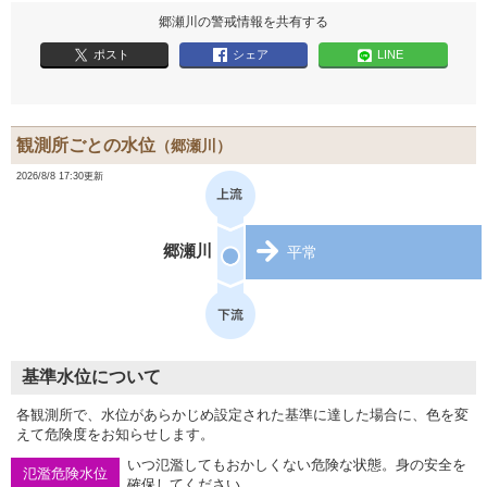
郷瀬川の警戒情報を共有する
ポスト
シェア
LINE
観測所ごとの水位
（郷瀬川）
2026/8/8 17:30更新
郷瀬川
平常
基準水位について
各観測所で、水位があらかじめ設定された基準に達した場合に、色を変
えて危険度をお知らせします。
いつ氾濫してもおかしくない危険な状態。身の安全を
氾濫危険水位
確保してください。