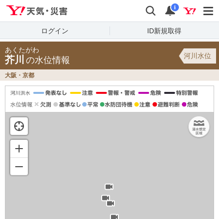
Yahoo!天気・災害
検索
通知
i
ログイン
ID新規取得
あくたがわ
河川水位
芥川
の水位情報
大阪・京都