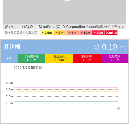
(C) Mapbox
(C) OpenStreetMap
(C) LY Corporation
Yahoo!地図ガイドライン
0.19
m
芥川橋
現在
水位
水防団待機
氾濫注意
避難判断
氾濫危険
平常
1.25m
2.75m
3.00m
3.30m
2026/8/9 0:50更新
4.0m
3.0m
2.0m
1.0m