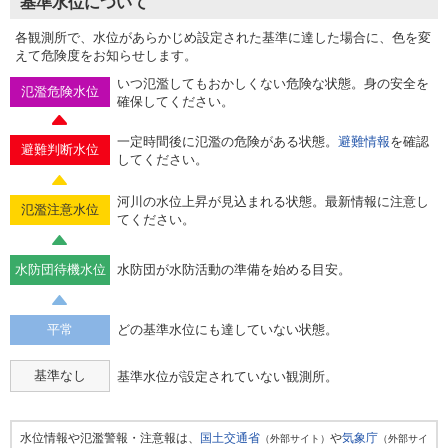
基準水位について
各観測所で、水位があらかじめ設定された基準に達した場合に、色を変
えて危険度をお知らせします。
いつ氾濫してもおかしくない危険な状態。身の安全を
氾濫危険水位
確保してください。
一定時間後に氾濫の危険がある状態。
避難情報
を確認
避難判断水位
してください。
河川の水位上昇が見込まれる状態。最新情報に注意し
氾濫注意水位
てください。
水防団待機水位
水防団が水防活動の準備を始める目安。
平常
どの基準水位にも達していない状態。
基準なし
基準水位が設定されていない観測所。
水位情報や氾濫警報・注意報は、
国土交通省
や
気象庁
（外部サイト）
（外部サイ