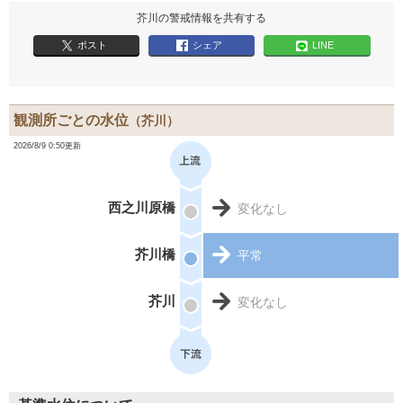
芥川の警戒情報を共有する
ポスト
シェア
LINE
観測所ごとの水位
（芥川）
2026/8/9 0:50更新
西之川原橋
変化なし
芥川橋
平常
芥川
変化なし